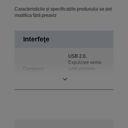
Caracteristicile și specificațiile produsului se pot
modifica fără preaviz
Interfeţe
USB 2.0,
Expulzare sertar,
Conexiuni
LAN wireless
IEEE
802.11a/b/g/n