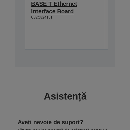
BASE T Ethernet
Interf
C32C8241
Interface Board
C32C824151
Asistență
Aveți nevoie de suport?