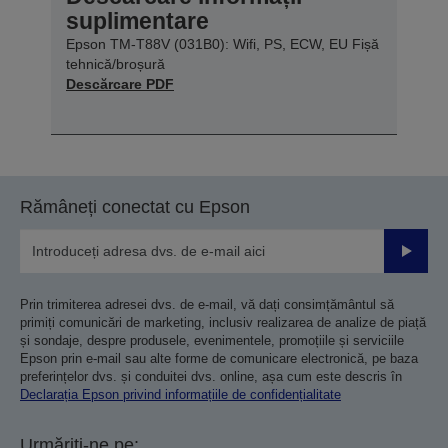
suplimentare
Epson TM-T88V (031B0): Wifi, PS, ECW, EU Fișă
tehnică/broșură
Descărcare PDF
Rămâneți conectat cu Epson
Trimiteț
Prin trimiterea adresei dvs. de e-mail, vă dați consimțământul să
primiți comunicări de marketing, inclusiv realizarea de analize de piață
și sondaje, despre produsele, evenimentele, promoțiile și serviciile
Epson prin e-mail sau alte forme de comunicare electronică, pe baza
preferințelor dvs. și conduitei dvs. online, așa cum este descris în
Declarația Epson privind informațiile de confidențialitate
Urmăriți-ne pe: