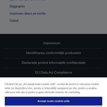
Digigraphie
Imprimare direct pe textile
Global
Impressum
Identificarea conformității produselor
Declarație privind informațiile confidențiale
EU Data Act Compliance
Contactaţi-ne în legătură cu datele dumneavoastră
Făcând clic pe „Acceptați toate cookie-urile”, sunteți de acord cu stocarea cookie-
urilor pe dispozitivul dvs. pentru a îmbunătăți navigarea pe site, pentru a analiza
Informaţii despre modulele cookie
utilizarea site-ului și pentru a ajuta eforturile noastre de marketing.
Accept toate cookie-urile
Angajamentul Epson pe linie de accesibilitate