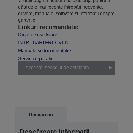
Vizitați pagina noastră de asistență pentru a
găsi cele mai recente întrebări frecvente,
drivere, manuale, software și informații despre
garanție.
Linkuri recomandate:
Drivere și software
ÎNTREBĂRI FRECVENTE
Manuale și documentație
Servicii reparații
Accesați serviciul de asistență
Descărcări
Descărcare informații