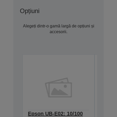
Opțiuni
Alegeți dintr-o gamă largă de opțiuni și
accesorii.
Epson UB-E02: 10/100
Epson 