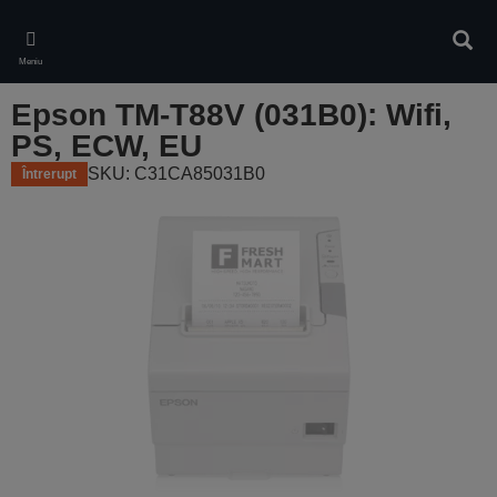
Skip
to
Căuta
main
Meniu
content
Epson TM-T88V (031B0): Wifi,
PS, ECW, EU
SKU: C31CA85031B0
Întrerupt