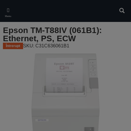
Skip
to
Căuta
main
Meniu
content
Epson TM-T88IV (061B1):
Ethernet, PS, ECW
SKU: C31C636061B1
Întrerupt