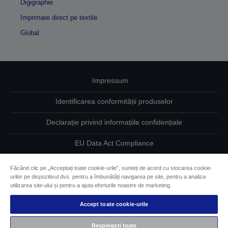
Digigraphie
Imprimare direct pe textile
Global
Impressum
Identificarea conformității produselor
Declarație privind informațiile confidențiale
EU Data Act Compliance
Contactaţi-ne în legătură cu datele dumneavoastră
Făcând clic pe „Acceptați toate cookie-urile”, sunteți de acord cu stocarea cookie-
urilor pe dispozitivul dvs. pentru a îmbunătăți navigarea pe site, pentru a analiza
Informaţii despre modulele cookie
utilizarea site-ului și pentru a ajuta eforturile noastre de marketing.
Accept toate cookie-urile
Angajamentul Epson pe linie de accesibilitate
Respingeți toate