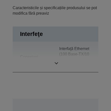
Caracteristicile și specificațiile produsului se pot
modifica fără preaviz
Interfeţe
Interfaţă Ethernet
(100 Base-TX/10
Conexiuni
Base-T),
Expulzare sertar