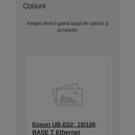
Opțiuni
Alegeți dintr-o gamă largă de opțiuni și
accesorii.
Epson UB-E02: 10/100
Epson 
BASE T Ethernet
Interf