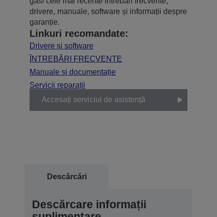
găsi cele mai recente întrebări frecvente,
drivere, manuale, software și informații despre
garanție.
Linkuri recomandate:
Drivere și software
ÎNTREBĂRI FRECVENTE
Manuale și documentație
Servicii reparații
Accesați serviciul de asistență
Descărcări
Descărcare informații
suplimentare