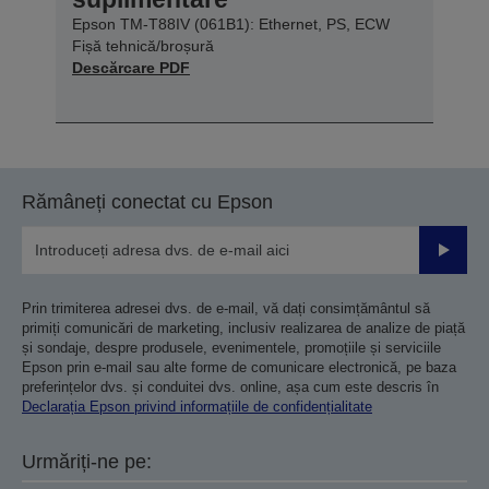
Epson TM-T88IV (061B1): Ethernet, PS, ECW
Fișă tehnică/broșură
Descărcare PDF
Rămâneți conectat cu Epson
Trimiteț
Prin trimiterea adresei dvs. de e-mail, vă dați consimțământul să
primiți comunicări de marketing, inclusiv realizarea de analize de piață
și sondaje, despre produsele, evenimentele, promoțiile și serviciile
Epson prin e-mail sau alte forme de comunicare electronică, pe baza
preferințelor dvs. și conduitei dvs. online, așa cum este descris în
Declarația Epson privind informațiile de confidențialitate
Urmăriți-ne pe: