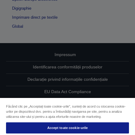
Digigraphie
Imprimare direct pe textile
Global
Impressum
Identificarea conformității produselor
Declarație privind informațiile confidențiale
EU Data Act Compliance
Contactaţi-ne în legătură cu datele dumneavoastră
Făcând clic pe „Acceptați toate cookie-urile”, sunteți de acord cu stocarea cookie-
urilor pe dispozitivul dvs. pentru a îmbunătăți navigarea pe site, pentru a analiza
Informaţii despre modulele cookie
utilizarea site-ului și pentru a ajuta eforturile noastre de marketing.
Accept toate cookie-urile
Angajamentul Epson pe linie de accesibilitate