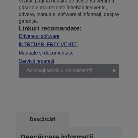
Vizitați pagina noastră de asistență pentru a
găsi cele mai recente întrebări frecvente,
drivere, manuale, software și informații despre
garanție.
Linkuri recomandate:
Drivere și software
ÎNTREBĂRI FRECVENTE
Manuale și documentație
Servicii reparații
Accesați serviciul de asistență
Descărcări
Descărcare informații