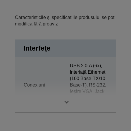
Caracteristicile și specificațiile produsului se pot
modifica fără preaviz
Interfeţe
USB 2.0-A (6x),
Interfaţă Ethernet
(100 Base-TX/10
Conexiuni
Base-T), RS-232,
Ieşire VGA, Jack
plug out,
Expulzare sertar