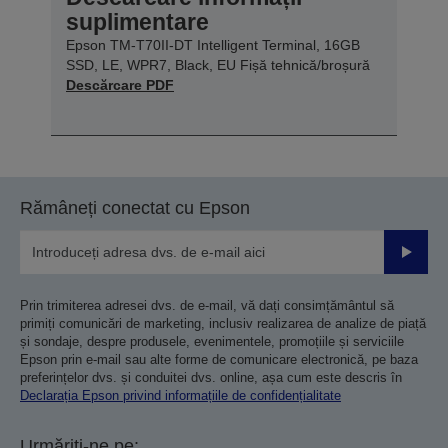
suplimentare
Epson TM-T70II-DT Intelligent Terminal, 16GB
SSD, LE, WPR7, Black, EU Fișă tehnică/broșură
Descărcare PDF
Rămâneți conectat cu Epson
Trimiteț
Prin trimiterea adresei dvs. de e-mail, vă dați consimțământul să
primiți comunicări de marketing, inclusiv realizarea de analize de piață
și sondaje, despre produsele, evenimentele, promoțiile și serviciile
Epson prin e-mail sau alte forme de comunicare electronică, pe baza
preferințelor dvs. și conduitei dvs. online, așa cum este descris în
Declarația Epson privind informațiile de confidențialitate
Urmăriți-ne pe: