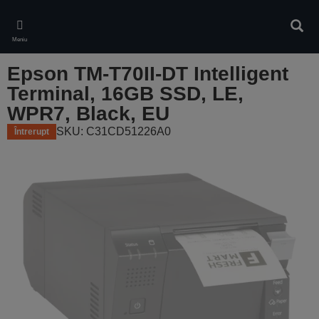
Skip
to
Căuta
main
Meniu
content
Epson TM-T70II-DT Intelligent
Terminal, 16GB SSD, LE,
WPR7, Black, EU
SKU: C31CD51226A0
Întrerupt