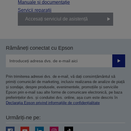
Manuale și documentație
Servicii reparații
Accesați serviciul de asistență
Rămâneți conectat cu Epson
Trimiteț
Prin trimiterea adresei dvs. de e-mail, vă dați consimțământul să
primiți comunicări de marketing, inclusiv realizarea de analize de piață
și sondaje, despre produsele, evenimentele, promoțiile și serviciile
Epson prin e-mail sau alte forme de comunicare electronică, pe baza
preferințelor dvs. și conduitei dvs. online, așa cum este descris în
Declarația Epson privind informațiile de confidențialitate
Urmăriți-ne pe: