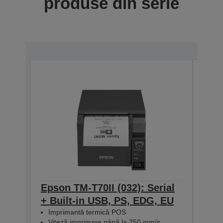
produse din serie
Epson TM-T70II (032): Serial
Eps
+ Built-in USB, PS, EDG, EU
Seri
Imprimantă termică POS
Bla
Viteză imprimare până la 250 mm/s