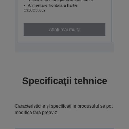
Imp
Alimentare frontală a hârtiei
Vit
C31CD38032
Alim
C31CD
Aflați mai multe
Specificații tehnice
Caracteristicile și specificațiile produsului se pot
modifica fără preaviz