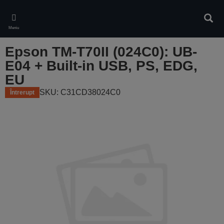
Skip
to
Căuta
main
Meniu
content
Epson TM-T70II (024C0): UB-
E04 + Built-in USB, PS, EDG,
EU
SKU: C31CD38024C0
Întrerupt