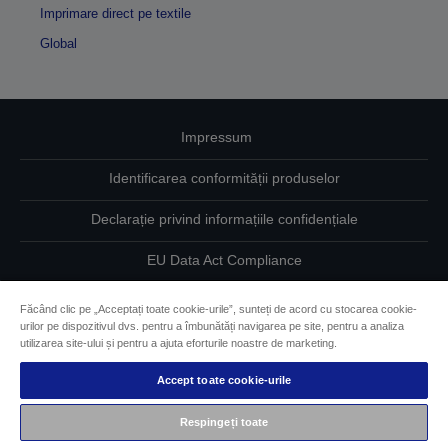
Imprimare direct pe textile
Global
Impressum
Identificarea conformității produselor
Declarație privind informațiile confidențiale
EU Data Act Compliance
Contactaţi-ne în legătură cu datele dumneavoastră
Făcând clic pe „Acceptați toate cookie-urile”, sunteți de acord cu stocarea cookie-
urilor pe dispozitivul dvs. pentru a îmbunătăți navigarea pe site, pentru a analiza
Informaţii despre modulele cookie
utilizarea site-ului și pentru a ajuta eforturile noastre de marketing.
Accept toate cookie-urile
Angajamentul Epson pe linie de accesibilitate
Respingeți toate
Drepturi de autor © 2026 Seiko Epson