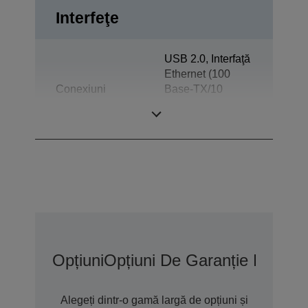
Interfeţe
USB 2.0, Interfaţă
Ethernet (100
Conexiuni
Base-TX/10
Base-T),
Expulzare sertar
Opțiuni
Opțiuni De Garanție Extins
Alegeți dintr-o gamă largă de opțiuni și