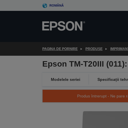
Skip
ROMÂNĂ
to
main
content
PAGINA DE PORNIRE
PRODUSE
IMPRIMAN
Epson TM-T20III (011):
Modelele seriei
Specificații teh
Produs întrerupt - Ne pare r