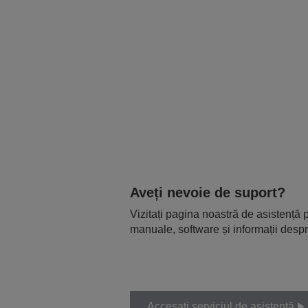
Aveți nevoie de suport?
Vizitați pagina noastră de asistență p
manuale, software și informații despr
Accesați serviciul de asistență