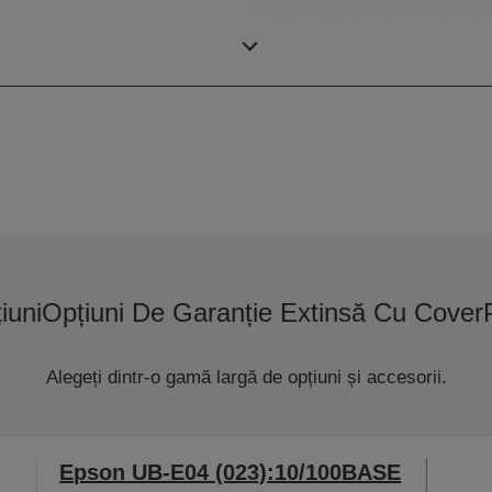
Viteză de imprimare (mod
etichete autoadezive)
iuni
Opțiuni De Garanție Extinsă Cu Cover
Alegeți dintr-o gamă largă de opțiuni și accesorii.
Epson UB-E04 (023):10/100BASE