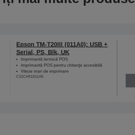
Epson TM-T20III (011A0): USB +
Serial, PS, Blk, UK
Imprimantă termică POS
Imprimantă POS pentru chitanţe accesibilă
Viteze mari de imprimare
C31CH51011A0