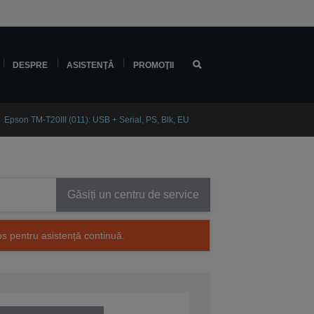
DESPRE
ASISTENŢĂ
PROMOŢII
Epson TM-T20III (011): USB + Serial, PS, Blk, EU
Găsiți un centru de service
os pentru asistență continuă.