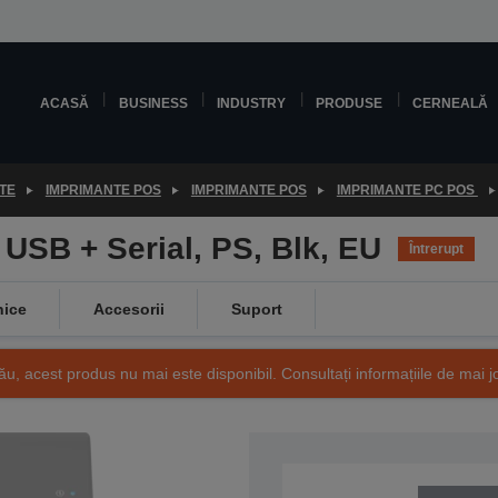
ACASĂ
BUSINESS
INDUSTRY
PRODUSE
CERNEALĂ
TE
IMPRIMANTE POS
IMPRIMANTE POS
IMPRIMANTE PC POS
 USB + Serial, PS, Blk, EU
Întrerupt
nice
Accesorii
Suport
ău, acest produs nu mai este disponibil. Consultați informațiile de mai j
SKU: C31CH51011