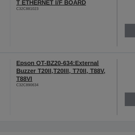
T ETHERNET I/F BOARD
C32C881023
Epson OT-BZ20-634:External
Buzzer T20II,T20III, T70II, T88V,
T88VI
C32C890634