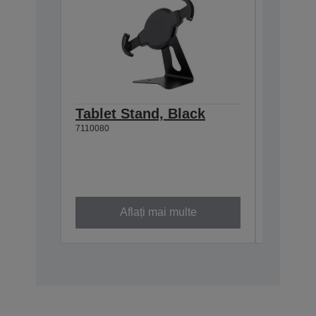
Tablet Stand, Black
Epson 
7110080
Wall h
TM-m3
C32C8810
Aflați mai multe