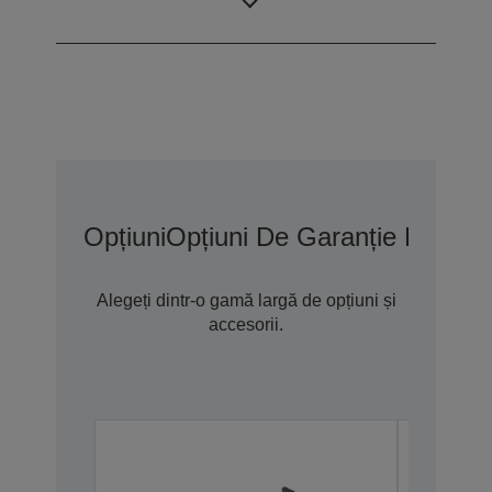
tabletă
Opțiuni
Opțiuni De Garanție Extins
Alegeți dintr-o gamă largă de opțiuni și
accesorii.