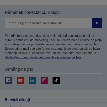
Rămâneți conectat cu Epson
Trimiteț
Prin trimiterea adresei dvs. de e-mail, vă dați consimțământul să
primiți comunicări de marketing, inclusiv realizarea de analize de piață
și sondaje, despre produsele, evenimentele, promoțiile și serviciile
Epson prin e-mail sau alte forme de comunicare electronică, pe baza
preferințelor dvs. și conduitei dvs. online, așa cum este descris în
Declarația Epson privind informațiile de confidențialitate
Urmăriți-ne pe:
Servicii clienţi