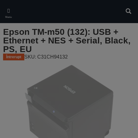
Skip
to
Căuta
main
Meniu
content
Epson TM-m50 (132): USB +
Ethernet + NES + Serial, Black,
PS, EU
SKU: C31CH94132
Întrerupt