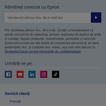
Rămâneți conectat cu Epson
Trimiteț
Prin trimiterea adresei dvs. de e-mail, vă dați consimțământul să
primiți comunicări de marketing, inclusiv realizarea de analize de piață
și sondaje, despre produsele, evenimentele, promoțiile și serviciile
Epson prin e-mail sau alte forme de comunicare electronică, pe baza
preferințelor dvs. și conduitei dvs. online, așa cum este descris în
Declarația Epson privind informațiile de confidențialitate
Urmăriți-ne pe:
Servicii clienţi
Promoţii