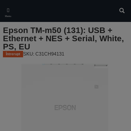
Skip
to
Căuta
main
Meniu
content
Epson TM-m50 (131): USB +
Ethernet + NES + Serial, White,
PS, EU
SKU: C31CH94131
Întrerupt