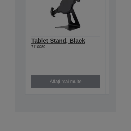
Tablet Stand, Black
Epson 
7110080
Wall h
TM-m3
C32C8810
Aflați mai multe