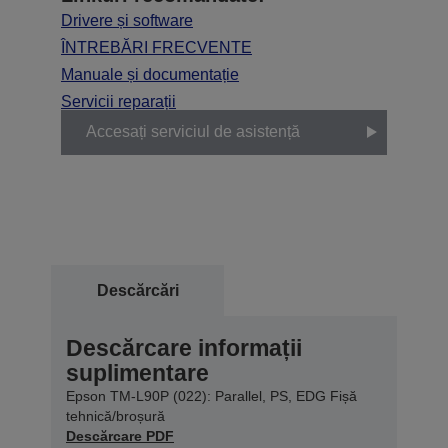
Drivere și software
ÎNTREBĂRI FRECVENTE
Manuale și documentație
Servicii reparații
Accesați serviciul de asistență
Descărcări
Descărcare informații
suplimentare
Epson TM-L90P (022): Parallel, PS, EDG Fișă
tehnică/broșură
Descărcare PDF