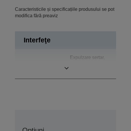
Caracteristicile și specificațiile produsului se pot
modifica fără preaviz
Interfeţe
Expulzare sertar,
Conexiuni
Bidirecţional
paralel
Opțiuni