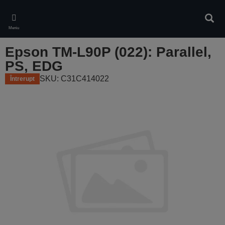
Skip
to
Căuta
main
Meniu
content
Epson TM-L90P (022): Parallel,
PS, EDG
SKU: C31C414022
Întrerupt