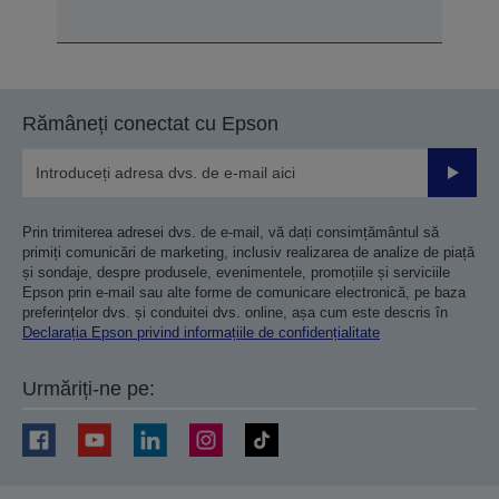
Rămâneți conectat cu Epson
Trimiteț
Prin trimiterea adresei dvs. de e-mail, vă dați consimțământul să
primiți comunicări de marketing, inclusiv realizarea de analize de piață
și sondaje, despre produsele, evenimentele, promoțiile și serviciile
Epson prin e-mail sau alte forme de comunicare electronică, pe baza
preferințelor dvs. și conduitei dvs. online, așa cum este descris în
Declarația Epson privind informațiile de confidențialitate
Urmăriți-ne pe: