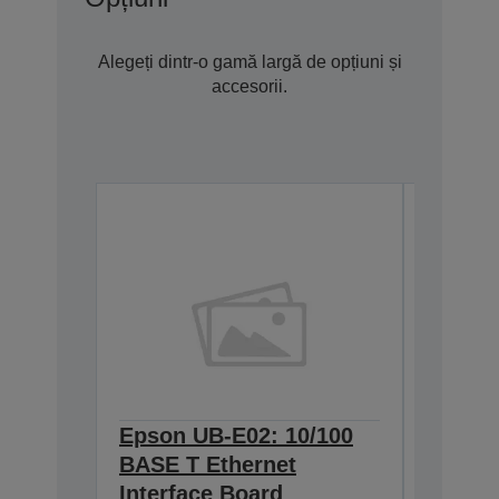
Alegeți dintr-o gamă largă de opțiuni și
accesorii.
Epson UB-E02: 10/100
Epson 
BASE T Ethernet
Interf
C32C8241
Interface Board