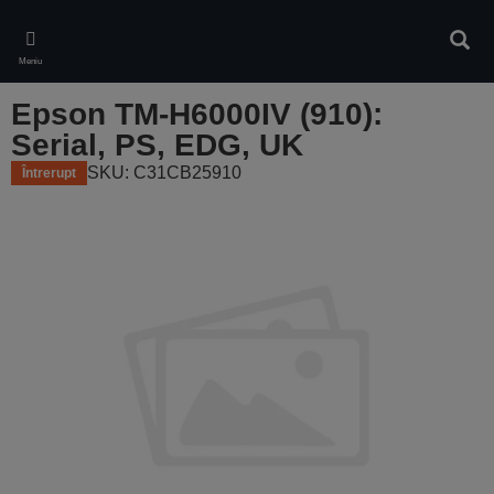
Skip
to
Căuta
main
Meniu
content
Epson TM-H6000IV (910):
Serial, PS, EDG, UK
SKU: C31CB25910
Întrerupt