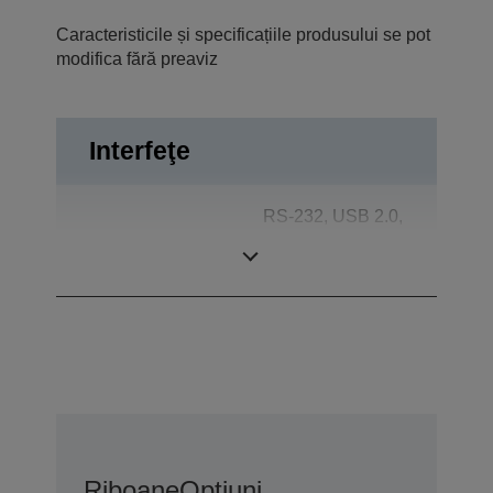
Caracteristicile și specificațiile produsului se pot
modifica fără preaviz
Interfeţe
RS-232, USB 2.0,
Conexiuni
Expulzare sertar,
Afişaj client
Riboane
Opțiuni