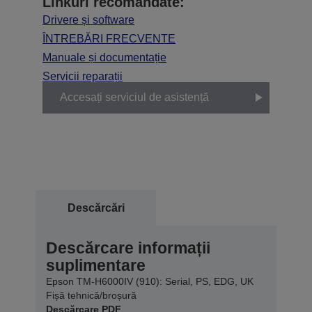
Linkuri recomandate:
Drivere și software
ÎNTREBĂRI FRECVENTE
Manuale și documentație
Servicii reparații
Accesați serviciul de asistență
Descărcări
Descărcare informații
suplimentare
Epson TM-H6000IV (910): Serial, PS, EDG, UK
Fișă tehnică/broșură
Descărcare PDF