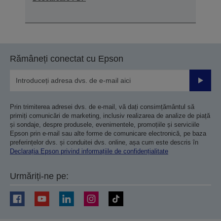
Rămâneți conectat cu Epson
Trimiteț
Prin trimiterea adresei dvs. de e-mail, vă dați consimțământul să
primiți comunicări de marketing, inclusiv realizarea de analize de piață
și sondaje, despre produsele, evenimentele, promoțiile și serviciile
Epson prin e-mail sau alte forme de comunicare electronică, pe baza
preferințelor dvs. și conduitei dvs. online, așa cum este descris în
Declarația Epson privind informațiile de confidențialitate
Urmăriți-ne pe: