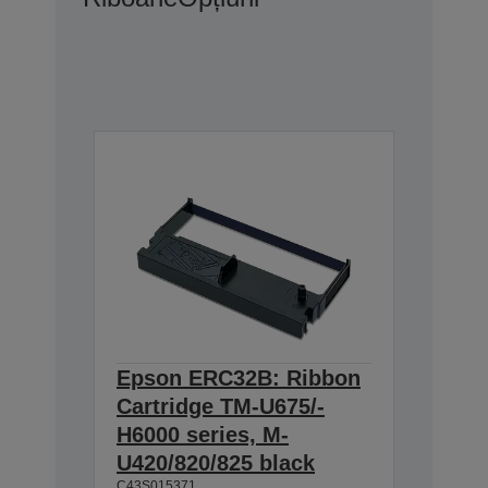
Epson ERC32B: Ribbon
Cartridge TM-U675/-
H6000 series, M-
U420/820/825 black
C43S015371