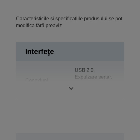
Caracteristicile și specificațiile produsului se pot
modifica fără preaviz
Interfeţe
USB 2.0,
Expulzare sertar,
Conexiuni
Alimentare de la
USB