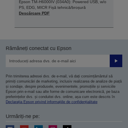
Epson TM-H6000IV (034A0): Powered USB, w/o
PS, EDG, MICR Fișă tehnică/broșură
Descărcare PDF
Rămâneți conectat cu Epson
Trimiteț
Prin trimiterea adresei dvs. de e-mail, vă dați consimțământul să
primiți comunicări de marketing, inclusiv realizarea de analize de piață
și sondaje, despre produsele, evenimentele, promoțiile și serviciile
Epson prin e-mail sau alte forme de comunicare electronică, pe baza
preferințelor dvs. și conduitei dvs. online, așa cum este descris în
Declarația Epson privind informațiile de confidențialitate
Urmăriți-ne pe: