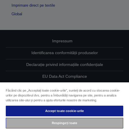
Imprimare direct pe textile
Global
Impressum
Identificarea conformității produselor
Declarație privind informațiile confidențiale
EU Data Act Compliance
Contactaţi-ne în legătură cu datele dumneavoastră
Făcând clic pe „Acceptați toate cookie-urile”, sunteți de acord cu stocarea cookie-
urilor pe dispozitivul dvs. pentru a îmbunătăți navigarea pe site, pentru a analiza
Informaţii despre modulele cookie
utilizarea site-ului și pentru a ajuta eforturile noastre de marketing.
Accept toate cookie-urile
Angajamentul Epson pe linie de accesibilitate
Respingeți toate
Drepturi de autor © 2026 Seiko Epson