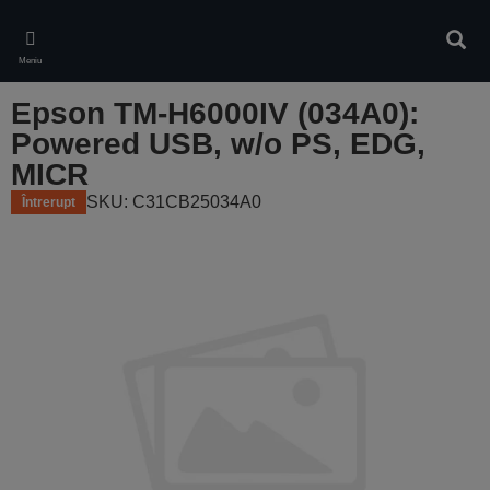
Skip
to
Căuta
main
Meniu
content
Epson TM-H6000IV (034A0):
Powered USB, w/o PS, EDG,
MICR
SKU: C31CB25034A0
Întrerupt