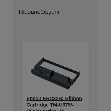
Riboane
Opțiuni
Epson ERC32B: Ribbon
Cartridge TM-U675/-