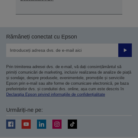
Rămâneți conectat cu Epson
Trimiteț
Prin trimiterea adresei dvs. de e-mail, vă dați consimțământul să
primiți comunicări de marketing, inclusiv realizarea de analize de piață
și sondaje, despre produsele, evenimentele, promoțiile și serviciile
Epson prin e-mail sau alte forme de comunicare electronică, pe baza
preferințelor dvs. și conduitei dvs. online, așa cum este descris în
Declarația Epson privind informațiile de confidențialitate
Urmăriți-ne pe: