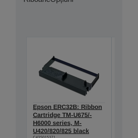
Epson ERC32B: Ribbon
Epson
Cartridge TM-U675/-
Cartri
H6000 series, M-
021/-0
U420/820/825 black
black
C43S015371
C43S0153