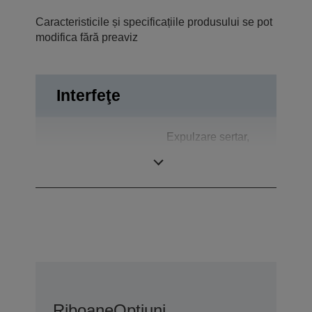
Caracteristicile și specificațiile produsului se pot
modifica fără preaviz
Interfeţe
Expulzare sertar,
Conexiuni
Bidirecţional
paralel
Riboane
Opțiuni