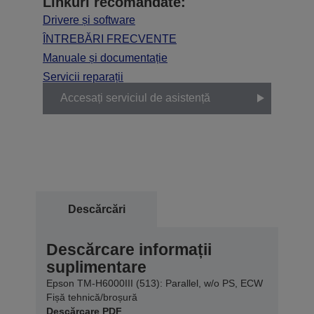
Linkuri recomandate:
Drivere și software
ÎNTREBĂRI FRECVENTE
Manuale și documentație
Servicii reparații
Accesați serviciul de asistență
Descărcări
Descărcare informații
suplimentare
Epson TM-H6000III (513): Parallel, w/o PS, ECW
Fișă tehnică/broșură
Descărcare PDF