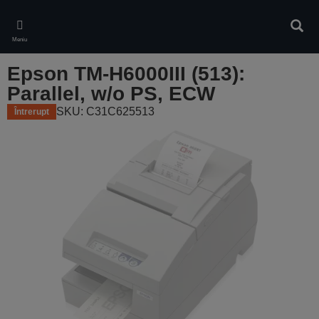
Skip
to
Căuta
main
Meniu
content
Epson TM-H6000III (513):
Parallel, w/o PS, ECW
SKU: C31C625513
Întrerupt