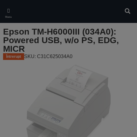
Skip
to
Căuta
main
Meniu
content
Epson TM-H6000III (034A0):
Powered USB, w/o PS, EDG,
MICR
SKU: C31C625034A0
Întrerupt