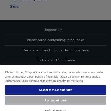
Global
Impressum
Identificarea conformității produselor
Declarație privind informațiile confidențiale
EU Data Act Compliance
Contactaţi-ne în legătură cu datele dumneavoastră
Făcând clic pe „Acceptați toate cookie-urile”, sunteți de acord cu stocarea cookie-
urilor pe dispozitivul dvs. pentru a îmbunătăți navigarea pe site, pentru a analiza
Informaţii despre modulele cookie
utilizarea site-ului și pentru a ajuta eforturile noastre de marketing.
Accept toate cookie-urile
Angajamentul Epson pe linie de accesibilitate
Respingeți toate
Drepturi de autor © 2026 Seiko Epson
Setări cookie-uri