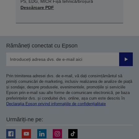
PS, EDG, MICR Fișă tehnică/broșură
Descărcare PDF
Rămâneți conectat cu Epson
Trimiteț
Prin trimiterea adresei dvs. de e-mail, vă dați consimțământul să
primiți comunicări de marketing, inclusiv realizarea de analize de piață
și sondaje, despre produsele, evenimentele, promoțiile și serviciile
Epson prin e-mail sau alte forme de comunicare electronică, pe baza
preferințelor dvs. și conduitei dvs. online, așa cum este descris în
Declarația Epson privind informațiile de confidențialitate
Urmăriți-ne pe: