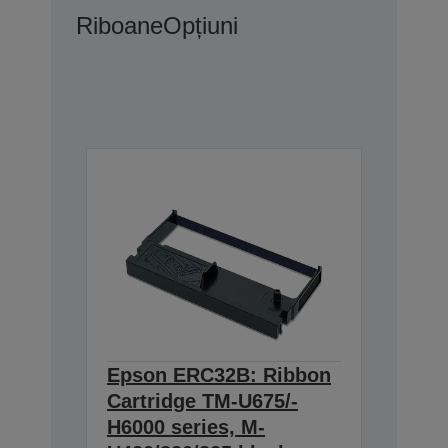
Riboane
Opțiuni
Epson ERC32B: Ribbon
Cartridge TM-U675/-
H6000 series, M-