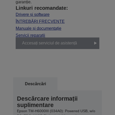
garanție.
Linkuri recomandate:
Drivere și software
ÎNTREBĂRI FRECVENTE
Manuale și documentație
Servicii reparații
Accesați serviciul de asistență
Descărcări
Descărcare informații
suplimentare
Epson TM-H6000III (034A0): Powered USB, w/o