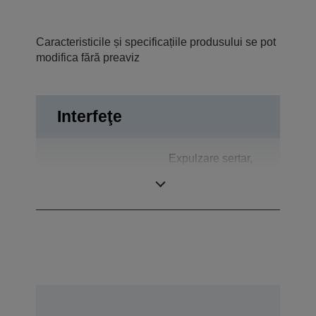
Caracteristicile și specificațiile produsului se pot
modifica fără preaviz
Interfeţe
Expulzare sertar,
Conexiuni
Alimentare de la
USB