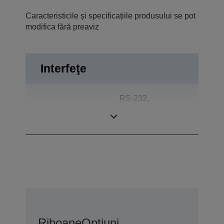
Caracteristicile și specificațiile produsului se pot
modifica fără preaviz
Interfeţe
RS-232,
Conexiuni
Expulzare sertar,
Afişaj client
Riboane
Opțiuni