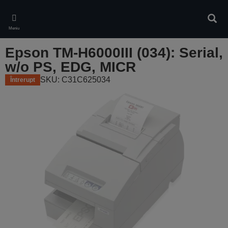
Skip
to
Căuta
main
Meniu
content
Epson TM-H6000III (034): Serial,
w/o PS, EDG, MICR
SKU: C31C625034
Întrerupt