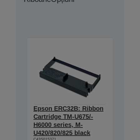
Epson ERC32B: Ribbon
Cartridge TM-U675/-
H6000 series, M-
U420/820/825 black
C43S015371