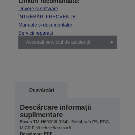
Linkuri recomandate:
Drivere și software
ÎNTREBĂRI FRECVENTE
Manuale și documentație
Servicii reparații
Accesați serviciul de asistență
Descărcări
Descărcare informații
suplimentare
Epson TM-H6000III (034): Serial, w/o PS, EDG,
MICR Fișă tehnică/broșură
Descărcare PDF