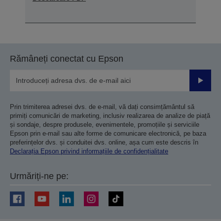
Rămâneți conectat cu Epson
Trimiteț
Prin trimiterea adresei dvs. de e-mail, vă dați consimțământul să
primiți comunicări de marketing, inclusiv realizarea de analize de piață
și sondaje, despre produsele, evenimentele, promoțiile și serviciile
Epson prin e-mail sau alte forme de comunicare electronică, pe baza
preferințelor dvs. și conduitei dvs. online, așa cum este descris în
Declarația Epson privind informațiile de confidențialitate
Urmăriți-ne pe: