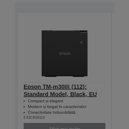
Epson TM-m30III (112):
Epso
Standard Model, Black, EU
+ B
Compact și elegant
Mode
Modern și bogat în caracteristici
Com
Conectivitate îmbunătățită
USB
C31CK50112
C31CK