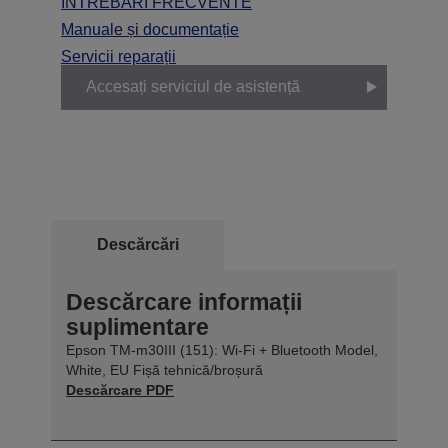
ÎNTREBĂRI FRECVENTE
Manuale și documentație
Servicii reparații
Accesați serviciul de asistență
Descărcări
Descărcare informații
suplimentare
Epson TM-m30III (151): Wi-Fi + Bluetooth Model,
White, EU Fișă tehnică/broșură
Descărcare PDF