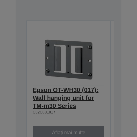
Epson OT-WH30 (017):
Epson
Wall hanging unit for
634:Ex
TM-m30 Series
T20II,T
C32C881017
T88VI
C32C8906
Aflați mai multe