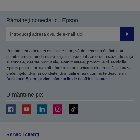
Rămâneți conectat cu Epson
Trimiteț
Prin trimiterea adresei dvs. de e-mail, vă dați consimțământul să
primiți comunicări de marketing, inclusiv realizarea de analize de piață
și sondaje, despre produsele, evenimentele, promoțiile și serviciile
Epson prin e-mail sau alte forme de comunicare electronică, pe baza
preferințelor dvs. și conduitei dvs. online, așa cum este descris în
Declarația Epson privind informațiile de confidențialitate
Urmăriți-ne pe:
Servicii clienţi