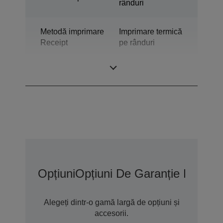
rânduri
Metodă imprimare
Imprimare termică
Receipt
pe rânduri
Tehnologie
Termografie
Opțiuni
Opțiuni De Garanție Extins
Alegeți dintr-o gamă largă de opțiuni și
accesorii.