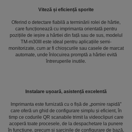
Viteză și eficiență sporite
Oferind o detectare fiabilă a terminării rolei de hârtie,
care funcționează cu imprimanta orientată pentru
pozițiile de ieșire a hârtiei din față sau de sus, modelul
TM-m30III este ideal pentru aplicațiile semi-
monitorizate, cum ar fi chioșcurile sau casele de marcat
automate, unde înlocuirea promptă a hârtiei evită
întreruperile inutile.
Instalare ușoară, asistență excelentă
Imprimanta este furnizată cu o fișă de „pornire rapidă”
care oferă un ghid de configurare simplu și eficient, în
timp ce codurile QR scanabile trimit la videoclipuri care
acoperă toate procesele, de la despachetare la punere
în funcțiune, precum și sarcinile de configurare de bază.