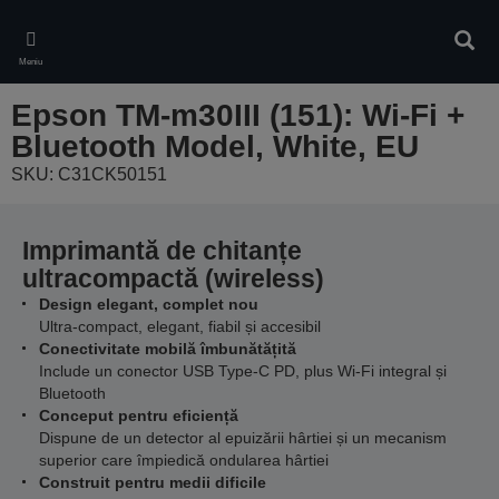
Skip
to
Căuta
main
Meniu
content
Epson TM-m30III (151): Wi-Fi +
Bluetooth Model, White, EU
SKU: C31CK50151
Imprimantă de chitanțe
ultracompactă (wireless)
Design elegant, complet nou
Ultra-compact, elegant, fiabil și accesibil
Conectivitate mobilă îmbunătățită
Include un conector USB Type-C PD, plus Wi-Fi integral și
Bluetooth
Conceput pentru eficiență
Dispune de un detector al epuizării hârtiei și un mecanism
superior care împiedică ondularea hârtiei
Construit pentru medii dificile