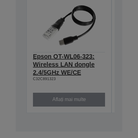
Epson OT-WL06-323:
Epson
Wireless LAN dongle
634:Ex
2.4/5GHz WE/CE
T20II,T
C32C891323
T88VI
C32C8906
Aflați mai multe