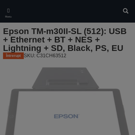
Skip
to
Căuta
main
Meniu
content
Epson TM-m30II-SL (512): USB
+ Ethernet + BT + NES +
Lightning + SD, Black, PS, EU
SKU: C31CH63512
Întrerupt