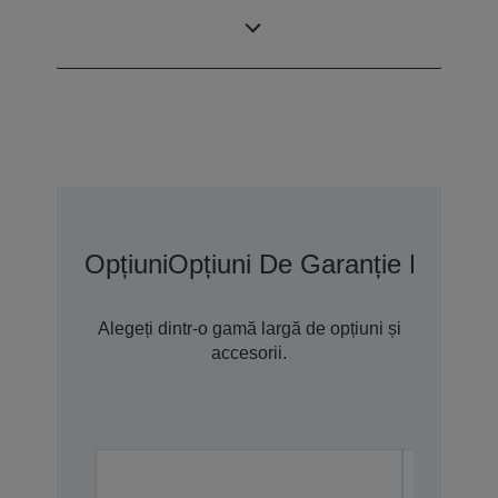
sincronizare
1x
tabletă
Opțiuni
Opțiuni De Garanție Extins
Alegeți dintr-o gamă largă de opțiuni și
accesorii.