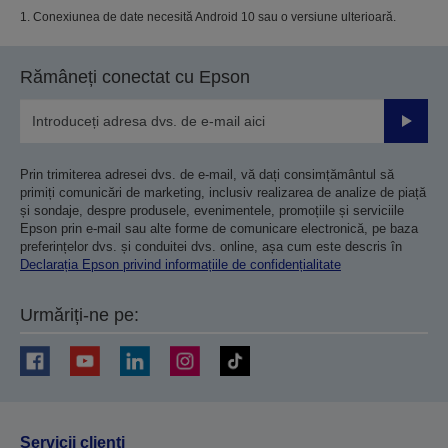
1. Conexiunea de date necesită Android 10 sau o versiune ulterioară.
Rămâneți conectat cu Epson
Trimiteț
Prin trimiterea adresei dvs. de e-mail, vă dați consimțământul să
primiți comunicări de marketing, inclusiv realizarea de analize de piață
și sondaje, despre produsele, evenimentele, promoțiile și serviciile
Epson prin e-mail sau alte forme de comunicare electronică, pe baza
preferințelor dvs. și conduitei dvs. online, așa cum este descris în
Declarația Epson privind informațiile de confidențialitate
Urmăriți-ne pe:
Servicii clienţi