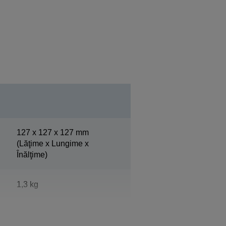
127‎ x 127 x 127 mm
(Lăţime x Lungime x
Înălţime)
1,3 kg
Alb