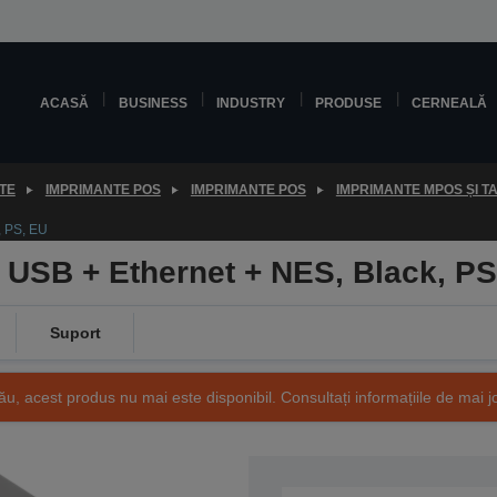
ACASĂ
BUSINESS
INDUSTRY
PRODUSE
CERNEALĂ
TE
IMPRIMANTE POS
IMPRIMANTE POS
IMPRIMANTE MPOS ȘI T
, PS, EU
 USB + Ethernet + NES, Black, PS
Suport
ău, acest produs nu mai este disponibil. Consultați informațiile de mai j
SKU: C31CJ27122