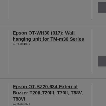
Epson OT-WH30 (017): Wall
hanging unit for TM-m30 Series
C32C881017
Epson OT-BZ20-634:External
Buzzer T20II,T20III, T70II, T88V,
T88VI
C32C890634