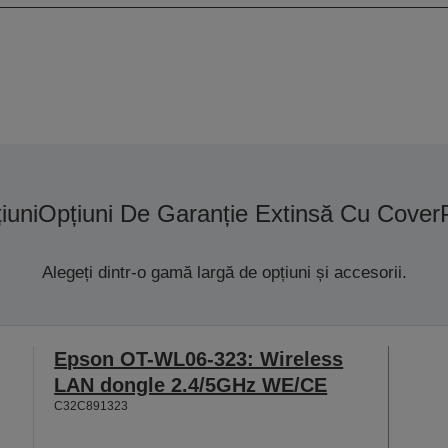
iuni
Opțiuni De Garanție Extinsă Cu Cover
Alegeți dintr-o gamă largă de opțiuni și accesorii.
Epson OT-WL06-323: Wireless
LAN dongle 2.4/5GHz WE/CE
C32C891323