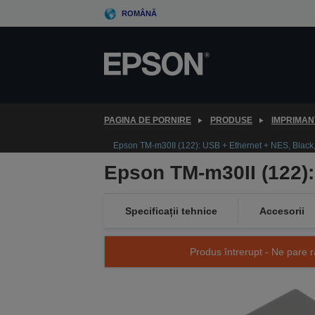
Skip
ROMÂNĂ
to
main
content
PAGINA DE PORNIRE
PRODUSE
IMPRIMAN
Epson TM-m30II (122): USB + Ethernet + NES, Black
Epson TM-m30II (122):
Specificații tehnice
Accesorii
Produs întrerupt - Ne pare r