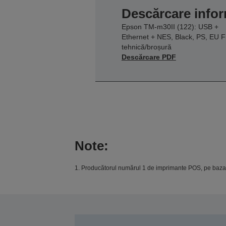
Descărcare infor
Epson TM-m30II (122): USB +
Ethernet + NES, Black, PS, EU F
tehnică/broșură
Descărcare PDF
Note:
1. Producătorul numărul 1 de imprimante POS, pe baza l