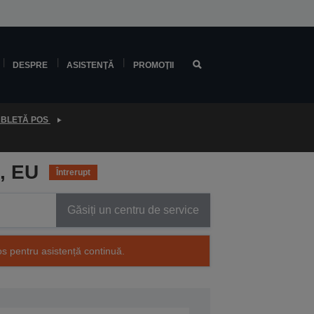
DESPRE
ASISTENŢĂ
PROMOŢII
ABLETĂ POS
, EU
Întrerupt
Găsiți un centru de service
os pentru asistență continuă.