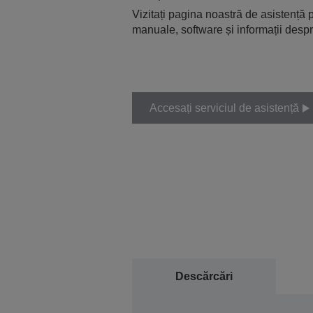
Vizitați pagina noastră de asistență p
manuale, software și informații despr
Accesați serviciul de asistență
Descărcări