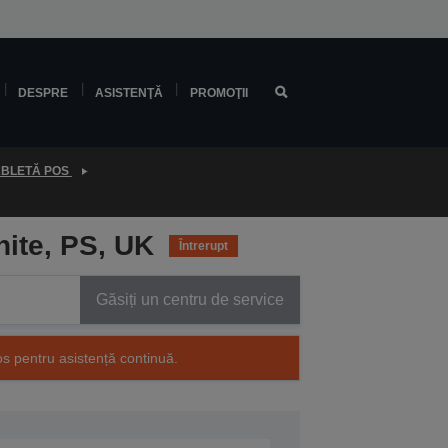
DESPRE
ASISTENŢĂ
PROMOŢII
ABLETĂ POS
ite, PS, UK
Întrerupt
Găsiți un centru de service
os pentru asistență continuă.