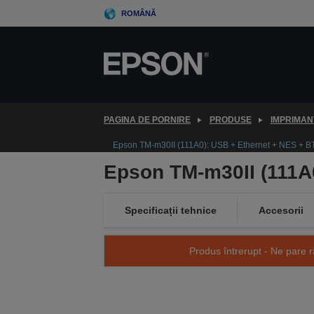
Skip
ROMÂNĂ
to
main
content
PAGINA DE PORNIRE
PRODUSE
IMPRIMAN
Epson TM-m30II (111A0): USB + Ethernet + NES + BT
Epson TM-m30II (111A0
Specificații tehnice
Accesorii
Produs întrerupt - Ne pare r