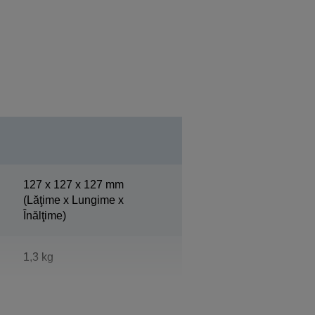
127‎ x 127 x 127 mm
(Lăţime x Lungime x
Înălţime)
1,3 kg
Alb