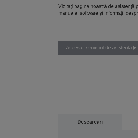
Vizitați pagina noastră de asistență p
manuale, software și informații despr
Accesați serviciul de asistență
Descărcări