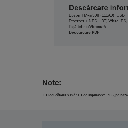
Descărcare infor
Epson TM-m30II (111A0): USB +
Ethernet + NES + BT, White, PS,
Fișă tehnică/broșură
Descărcare PDF
Note:
1. Producătorul numărul 1 de imprimante POS, pe baza l