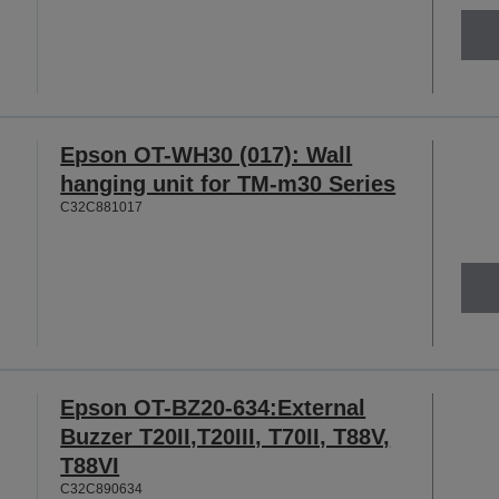
Epson OT-WH30 (017): Wall
hanging unit for TM-m30 Series
C32C881017
Epson OT-BZ20-634:External
Buzzer T20II,T20III, T70II, T88V,
T88VI
C32C890634