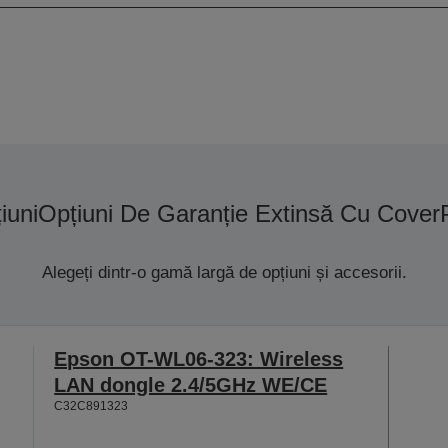
iuni
Opțiuni De Garanție Extinsă Cu Cover
Alegeți dintr-o gamă largă de opțiuni și accesorii.
Epson OT-WL06-323: Wireless
LAN dongle 2.4/5GHz WE/CE
C32C891323