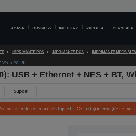
ACASĂ
BUSINESS
INDUSTRY
PRODUSE
CERNEALĂ
TE
IMPRIMANTE POS
IMPRIMANTE POS
IMPRIMANTE MPOS ȘI T
, White, PS, UK
): USB + Ethernet + NES + BT, Wh
Suport
ău, acest produs nu mai este disponibil. Consultați informațiile de mai j
SKU: C31CJ27111A0