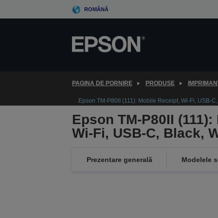
Skip
ROMÂNĂ
to
main
content
PAGINA DE PORNIRE
PRODUSE
IMPRIMAN
Epson TM-P80II (111): Mobile Receipt, Wi-Fi, USB-C
Epson TM-P80II (111): 
Wi-Fi, USB-C, Black,
Prezentare generală
Modelele s