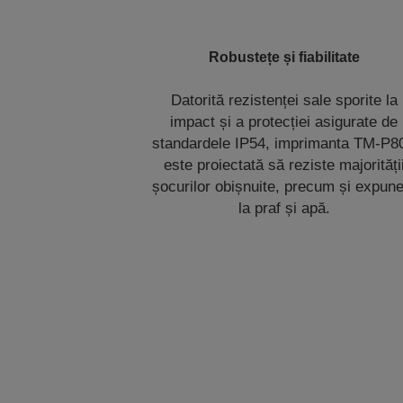
Robustețe și fiabilitate
Datorită rezistenței sale sporite la
impact și a protecției asigurate de
standardele IP54, imprimanta TM-P80
este proiectată să reziste majorități
șocurilor obișnuite, precum și expune
la praf și apă.