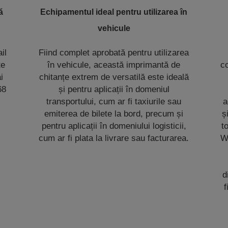
ă
Echipamentul ideal pentru utilizarea în
vehicule
il
Fiind complet aprobată pentru utilizarea
te
în vehicule, această imprimantă de
co
i
chitanțe extrem de versatilă este ideală
68
și pentru aplicații în domeniul
transportului, cum ar fi taxiurile sau
a
emiterea de bilete la bord, precum și
ș
pentru aplicații în domeniului logisticii,
t
cum ar fi plata la livrare sau facturarea.
W
d
f