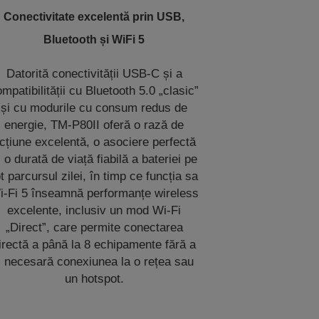
Conectivitate excelentă prin USB,
Bluetooth și WiFi 5
Datorită conectivității USB-C și a
mpatibilității cu Bluetooth 5.0 „clasic”
și cu modurile cu consum redus de
energie, TM-P80II oferă o rază de
cțiune excelentă, o asociere perfectă
i o durată de viață fiabilă a bateriei pe
ot parcursul zilei, în timp ce funcția sa
i-Fi 5 înseamnă performanțe wireless
excelente, inclusiv un mod Wi-Fi
„Direct”, care permite conectarea
irectă a până la 8 echipamente fără a
i necesară conexiunea la o rețea sau
un hotspot.