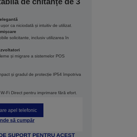
abilă de chitanțe de 3
elegantă
or ca niciodată și intuitiv de utilizat.
 mișcare
ile solicitante, inclusiv utilizarea în
zvoltatori
bleme și migrare a sistemelor POS
mpact și gradul de protecție IP54 împotriva
.
W-Fi Direct pentru imprimare fără efort.
tare apel telefonic
nde să cumpăr
 DE SUPORT PENTRU ACEST