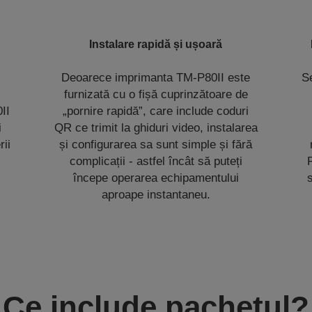
Instalare rapidă și ușoară
Deoarece imprimanta TM-P80II este
S
furnizată cu o fișă cuprinzătoare de
II
„pornire rapidă”, care include coduri
i
QR ce trimit la ghiduri video, instalarea
rii
și configurarea sa sunt simple și fără
complicații - astfel încât să puteți
începe operarea echipamentului
aproape instantaneu.
Ce include pachetul?