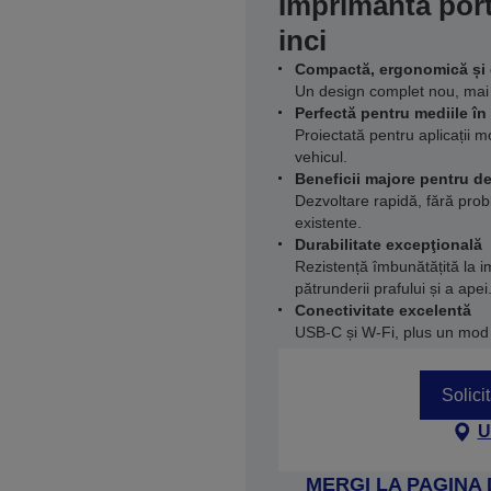
Imprimantă port
inci
Compactă, ergonomică și 
Un design complet nou, mai uș
Perfectă pentru mediile în
Proiectată pentru aplicații mob
vehicul.
Beneficii majore pentru de
Dezvoltare rapidă, fără pro
existente.
Durabilitate excepţională
Rezistență îmbunătățită la i
pătrunderii prafului și a apei
Conectivitate excelentă
USB-C și W-Fi, plus un mod 
Solici
U
MERGI LA PAGINA