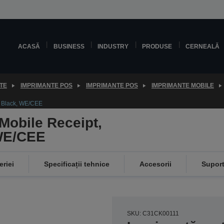
ACASĂ
BUSINESS
INDUSTRY
PRODUSE
CERNEALĂ
TE
IMPRIMANTE POS
IMPRIMANTE POS
IMPRIMANTE MOBILE
, Black, WE/CEE
Mobile Receipt,
 WE/CEE
eriei
Specificații tehnice
Accesorii
Supor
SKU: C31CK00111