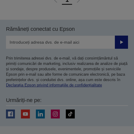
Mergi
Mergi
la
la
pagina
pagina
anterioară
următoare
Rămâneți conectat cu Epson
Trimiteț
Prin trimiterea adresei dvs. de e-mail, vă dați consimțământul să
primiți comunicări de marketing, inclusiv realizarea de analize de piață
și sondaje, despre produsele, evenimentele, promoțiile și serviciile
Epson prin e-mail sau alte forme de comunicare electronică, pe baza
preferințelor dvs. și conduitei dvs. online, așa cum este descris în
Declarația Epson privind informațiile de confidențialitate
Urmăriți-ne pe: