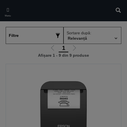
Skip
to
Căuta
main
Meniu
content
Sortare după:
Filtre
1
Mergi
Mergi
Afișare 1 - 9 din 9 produse
la
la
pagina
pagina
anterioară
următoare