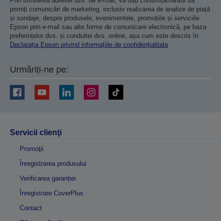
Prin trimiterea adresei dvs. de e-mail, vă dați consimțământul să
primiți comunicări de marketing, inclusiv realizarea de analize de piață
și sondaje, despre produsele, evenimentele, promoțiile și serviciile
Epson prin e-mail sau alte forme de comunicare electronică, pe baza
preferințelor dvs. și conduitei dvs. online, așa cum este descris în
Declarația Epson privind informațiile de confidențialitate
Urmăriți-ne pe:
Servicii clienţi
Promoţii
Înregistrarea produsului
Verificarea garanției
Înregistrare CoverPlus
Contact