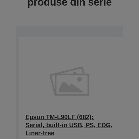
produse din serie
Epson TM-L90LF (682):
Eps
Serial, built-in USB, PS, EDG,
Ethe
Liner-free
ED