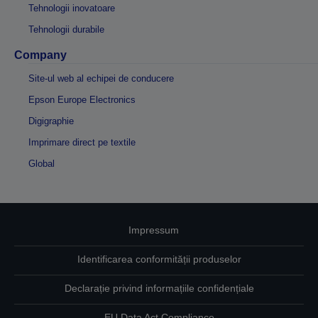
Tehnologii inovatoare
Tehnologii durabile
Company
Site-ul web al echipei de conducere
Epson Europe Electronics
Digigraphie
Imprimare direct pe textile
Global
Impressum
Identificarea conformității produselor
Declarație privind informațiile confidențiale
EU Data Act Compliance