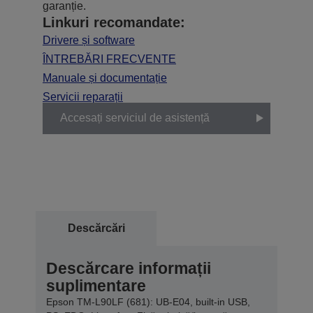
garanție.
Linkuri recomandate:
Drivere și software
ÎNTREBĂRI FRECVENTE
Manuale și documentație
Servicii reparații
Accesați serviciul de asistență
Descărcări
Descărcare informații
suplimentare
Epson TM-L90LF (681): UB-E04, built-in USB,