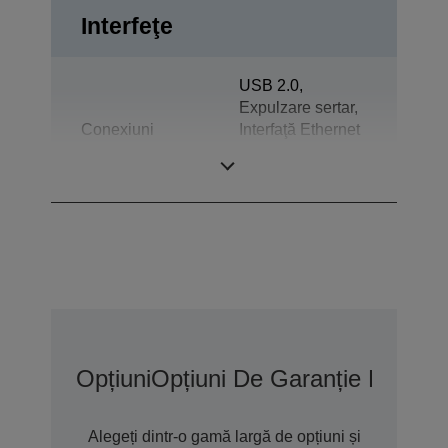
Interfeţe
USB 2.0,
Expulzare sertar,
Conexiuni
Interfaţă Ethernet
(100 Base-TX/10
Base-T)
Opțiuni
Opțiuni De Garanție Extins
Alegeți dintr-o gamă largă de opțiuni și