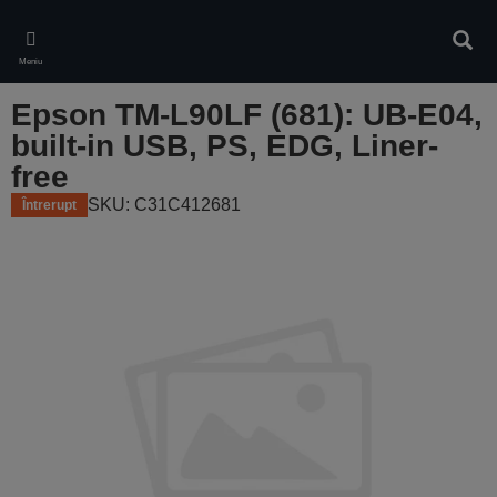
Skip
to
Căuta
main
Meniu
content
Epson TM-L90LF (681): UB-E04,
built-in USB, PS, EDG, Liner-
free
SKU: C31C412681
Întrerupt