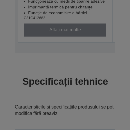
C31C4
Funcţionează cu medii de tipărire adezive
Imprimantă termică pentru chitanţe
Funcţie de economisire a hârtiei
C31C412682
Aflați mai multe
Specificații tehnice
Caracteristicile și specificațiile produsului se pot
modifica fără preaviz