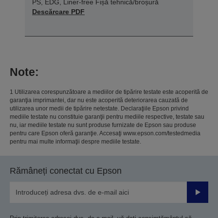
PS, EDG, Liner-free Fișă tehnică/broșură
Descărcare PDF
Note:
1 Utilizarea corespunzătoare a mediilor de tipărire testate este acoperită de
garanţia imprimantei, dar nu este acoperită deteriorarea cauzată de
utilizarea unor medii de tipărire netestate. Declaraţiile Epson privind
mediile testate nu constituie garanţii pentru mediile respective, testate sau
nu, iar mediile testate nu sunt produse furnizate de Epson sau produse
pentru care Epson oferă garanţie. Accesaţi www.epson.com/testedmedia
pentru mai multe informaţii despre mediile testate.
Rămâneți conectat cu Epson
Trimiteț