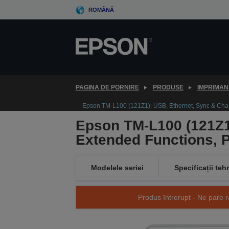
Skip
ROMÂNĂ
to
main
content
PAGINA DE PORNIRE
PRODUSE
IMPRIMAN
Epson TM-L100 (121Z1): USB, Ethernet, Sync & Charg
Epson TM-L100 (121Z1)
Extended Functions, P
Modelele seriei
Specificații teh
Produs întrerupt - Ne pare r