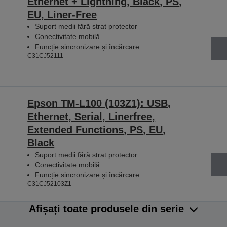
Ethernet + Lightning, Black, PS,
EU, Liner-Free
Suport medii fără strat protector
Conectivitate mobilă
Funcție sincronizare și încărcare
C31CJ52111
Epson TM-L100 (103Z1): USB,
Ethernet, Serial, Linerfree,
Extended Functions, PS, EU,
Black
Suport medii fără strat protector
Conectivitate mobilă
Funcție sincronizare și încărcare
C31CJ52103Z1
Afișați toate produsele din serie