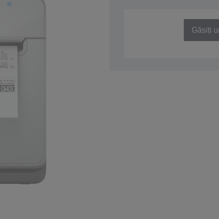
SKU: C31CJ52121Z1
Găsiți u