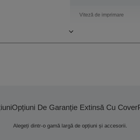
Viteză de imprimare
Rezoluţie de imprimare
iuni
Opțiuni De Garanție Extinsă Cu Cover
Alegeți dintr-o gamă largă de opțiuni și accesorii.