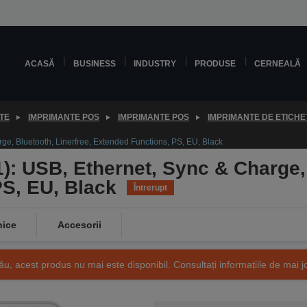
ACASĂ
BUSINESS
INDUSTRY
PRODUSE
CERNEALĂ
TE
IMPRIMANTE POS
IMPRIMANTE POS
IMPRIMANTE DE ETICH
e, Bluetooth, Linerfree, Extended Functions, PS, EU, Black
: USB, Ethernet, Sync & Charge, 
S, EU, Black
Întrerupt
nice
Accesorii
ău, acest produs nu mai este disponibil. Consultați informațiile de mai j