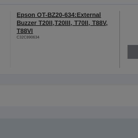
Epson OT-BZ20-634:External
Buzzer T20II,T20III, T70II, T88V,
T88VI
C32C890634