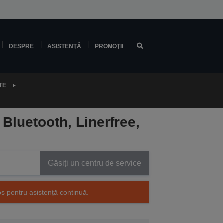
DESPRE
ASISTENŢĂ
PROMOŢII
ETE
Bluetooth, Linerfree,
Găsiți un centru de service
os pentru asistență continuă.