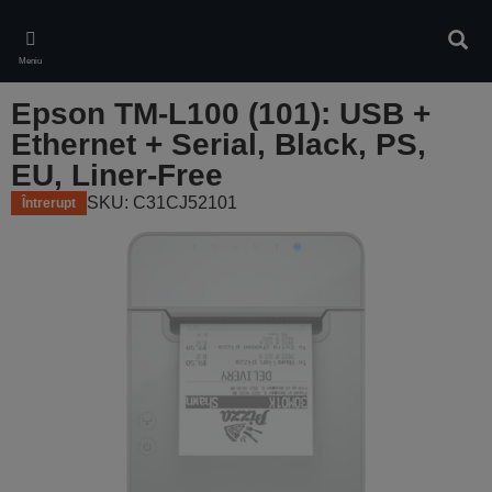
Skip
to
Căuta
main
Meniu
content
Epson TM-L100 (101): USB +
Ethernet + Serial, Black, PS,
EU, Liner-Free
SKU: C31CJ52101
Întrerupt