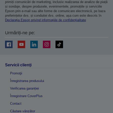
primiți comunicări de marketing, inclusiv realizarea de analize de piață
și sondaje, despre produsele, evenimentele, promoțiile și serviciile
Epson prin e-mail sau alte forme de comunicare electronică, pe baza
preferințelor dvs. și conduitei dvs. online, așa cum este descris în
Declarația Epson privind informațiile de confidențialitate
Urmăriți-ne pe:
Servicii clienţi
Promoţii
Înregistrarea produsului
Verificarea garanției
Înregistrare CoverPlus
Contact
Căutare vânzător