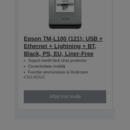
Epson TM-L100 (121): USB +
Eps
Ethernet + Lightning + BT,
Ethe
Black, PS, EU, Liner-Free
PS, 
Suport medii fără strat protector
Supo
Conectivitate mobilă
Con
Funcție sincronizare și încărcare
Func
C31CJ52121
C31CJ
Aflați mai multe