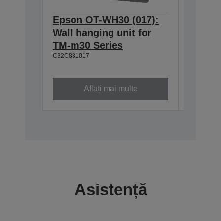
Epson OT-WH30 (017):
Epson
Wall hanging unit for
634:Ex
TM-m30 Series
T20II,T
C32C881017
T88VI
C32C8906
Aflați mai multe
Asistență