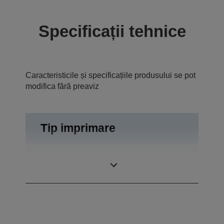
Specificații tehnice
Caracteristicile și specificațiile produsului se pot
modifica fără preaviz
Tip imprimare
Listare termică pe
Metodă imprimare
rânduri