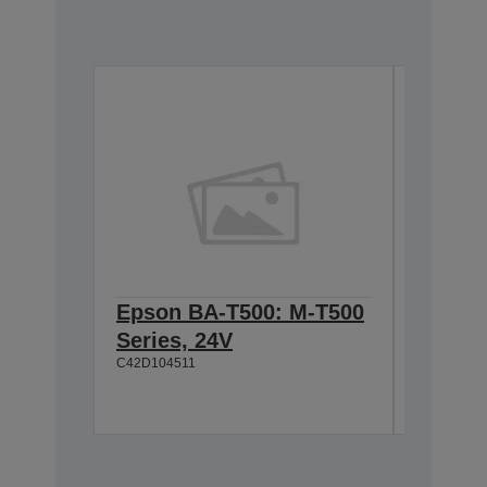
Epson BA-T500: M-T500
Epson
Series, 24V
Cable 
C42D104511
T500, 
C42D1180