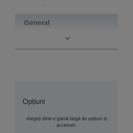
General
Greutate
0,55 kg
Opțiuni
Alegeți dintr-o gamă largă de opțiuni și
accesorii.