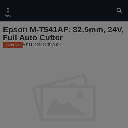
Skip
to
Căuta
main
Meniu
content
Epson M-T541AF: 82.5mm, 24V,
Full Auto Cutter
SKU: C41D097001
Întrerupt