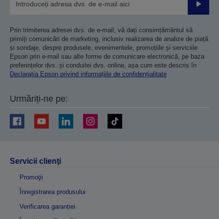
Trimiteț
Prin trimiterea adresei dvs. de e-mail, vă dați consimțământul să
primiți comunicări de marketing, inclusiv realizarea de analize de piață
și sondaje, despre produsele, evenimentele, promoțiile și serviciile
Epson prin e-mail sau alte forme de comunicare electronică, pe baza
preferințelor dvs. și conduitei dvs. online, așa cum este descris în
Declarația Epson privind informațiile de confidențialitate
Urmăriți-ne pe:
Servicii clienţi
Promoţii
Înregistrarea produsului
Verificarea garanției