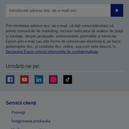
Trimiteț
Prin trimiterea adresei dvs. de e-mail, vă dați consimțământul să
primiți comunicări de marketing, inclusiv realizarea de analize de piață
și sondaje, despre produsele, evenimentele, promoțiile și serviciile
Epson prin e-mail sau alte forme de comunicare electronică, pe baza
preferințelor dvs. și conduitei dvs. online, așa cum este descris în
Declarația Epson privind informațiile de confidențialitate
Urmăriți-ne pe:
Servicii clienţi
Promoţii
Înregistrarea produsului