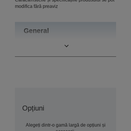
modifica fără preaviz
General
Greutate
0,55 kg
Opțiuni
Alegeți dintr-o gamă largă de opțiuni și