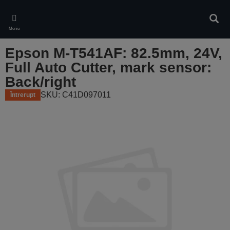
Skip
to
Căuta
main
Meniu
content
Epson M-T541AF: 82.5mm, 24V,
Full Auto Cutter, mark sensor:
Back/right
SKU: C41D097011
Întrerupt