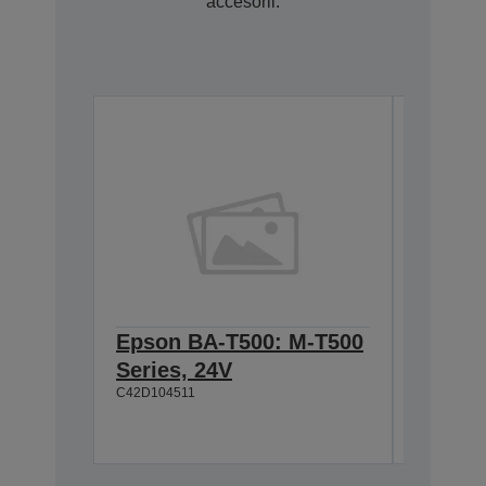
accesorii.
Epson BA-T500: M-T500
Epson
Series, 24V
Cable 
C42D104511
T500, 
C42D1180