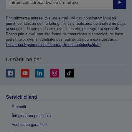
Trimiteț
Prin trimiterea adresei dvs. de e-mail, vă dați consimțământul să
primiți comunicări de marketing, inclusiv realizarea de analize de piață
și sondaje, despre produsele, evenimentele, promoțiile și serviciile
Epson prin e-mail sau alte forme de comunicare electronică, pe baza
preferințelor dvs. și conduitei dvs. online, așa cum este descris în
Declarația Epson privind informațiile de confidențialitate
Urmăriți-ne pe:
Servicii clienţi
Promoţii
Înregistrarea produsului
Verificarea garanției