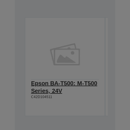
Epson BA-T500: M-T500
Epson
Series, 24V
Cable 
C42D104511
T500, 
C42D1180