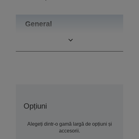
General
Greutate
0,55 kg
Opțiuni
Alegeți dintr-o gamă largă de opțiuni și
accesorii.