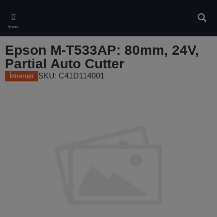
Skip
to
Căuta
main
Meniu
content
Epson M-T533AP: 80mm, 24V,
Partial Auto Cutter
SKU: C41D114001
Întrerupt