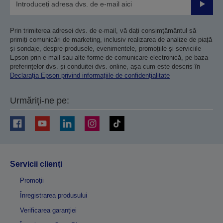
Trimiteț
Prin trimiterea adresei dvs. de e-mail, vă dați consimțământul să
primiți comunicări de marketing, inclusiv realizarea de analize de piață
și sondaje, despre produsele, evenimentele, promoțiile și serviciile
Epson prin e-mail sau alte forme de comunicare electronică, pe baza
preferințelor dvs. și conduitei dvs. online, așa cum este descris în
Declarația Epson privind informațiile de confidențialitate
Urmăriți-ne pe:
Servicii clienţi
Promoţii
Înregistrarea produsului
Verificarea garanției