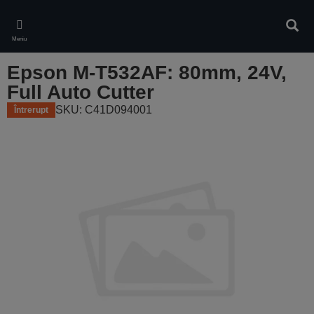
Skip
to
Căuta
main
Meniu
content
Epson M-T532AF: 80mm, 24V,
Full Auto Cutter
SKU: C41D094001
Întrerupt