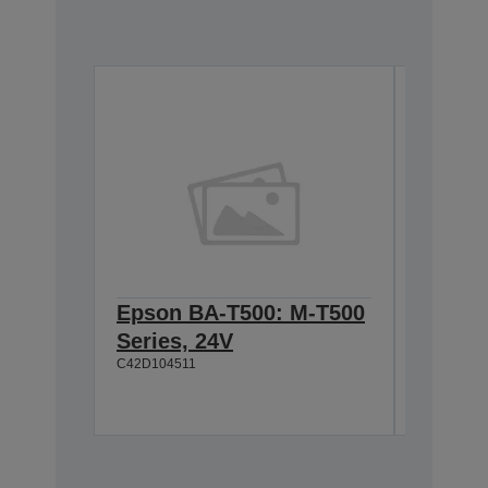
Epson BA-T500: M-T500
Epson
Series, 24V
Cable 
C42D104511
T500, 
C42D1180