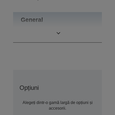
General
Greutate
0,55 kg
Opțiuni
Alegeți dintr-o gamă largă de opțiuni și
accesorii.