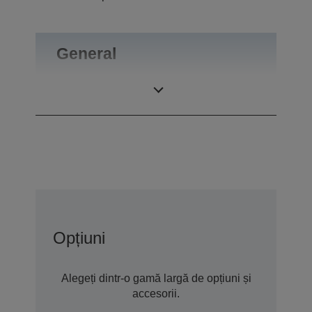
General
Greutate
0,46 kg
Opțiuni
Alegeți dintr-o gamă largă de opțiuni și
accesorii.