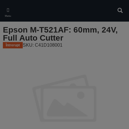
Skip
to
Căuta
main
Meniu
content
Epson M-T521AF: 60mm, 24V,
Full Auto Cutter
SKU: C41D108001
Întrerupt