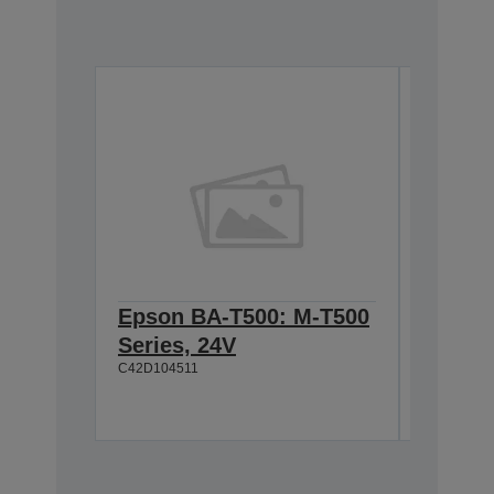
Epson BA-T500: M-T500
Epson
Series, 24V
Cable 
C42D104511
T500, 
C42D1180