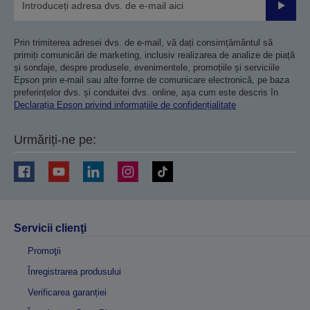
Trimiteț
Prin trimiterea adresei dvs. de e-mail, vă dați consimțământul să
primiți comunicări de marketing, inclusiv realizarea de analize de piață
și sondaje, despre produsele, evenimentele, promoțiile și serviciile
Epson prin e-mail sau alte forme de comunicare electronică, pe baza
preferințelor dvs. și conduitei dvs. online, așa cum este descris în
Declarația Epson privind informațiile de confidențialitate
Urmăriți-ne pe:
Servicii clienţi
Promoţii
Înregistrarea produsului
Verificarea garanției