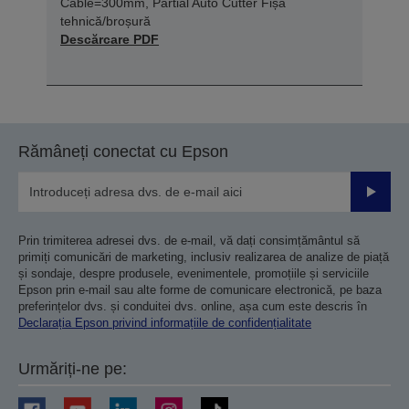
Cable=300mm, Partial Auto Cutter Fișă
tehnică/broșură
Descărcare PDF
Rămâneți conectat cu Epson
Trimiteț
Prin trimiterea adresei dvs. de e-mail, vă dați consimțământul să
primiți comunicări de marketing, inclusiv realizarea de analize de piață
și sondaje, despre produsele, evenimentele, promoțiile și serviciile
Epson prin e-mail sau alte forme de comunicare electronică, pe baza
preferințelor dvs. și conduitei dvs. online, așa cum este descris în
Declarația Epson privind informațiile de confidențialitate
Urmăriți-ne pe: