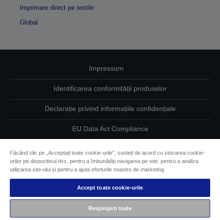
Imprimare direct pe textile
Global
Impressum
Identificarea conformității produselor
Declarație privind informațiile confidențiale
EU Data Act Compliance
Contactaţi-ne în legătură cu datele dumneavoastră
Făcând clic pe „Acceptați toate cookie-urile”, sunteți de acord cu stocarea cookie-
urilor pe dispozitivul dvs. pentru a îmbunătăți navigarea pe site, pentru a analiza
Informaţii despre modulele cookie
utilizarea site-ului și pentru a ajuta eforturile noastre de marketing.
Accept toate cookie-urile
Angajamentul Epson pe linie de accesibilitate
Respingeți toate
Drepturi de autor © 2026 Seiko Epson