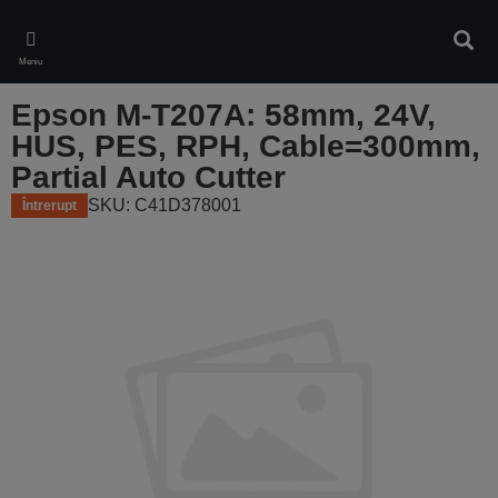
Skip
to
Căuta
main
Meniu
content
Epson M-T207A: 58mm, 24V,
HUS, PES, RPH, Cable=300mm,
Partial Auto Cutter
SKU: C41D378001
Întrerupt