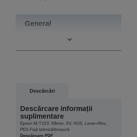
General
Greutate
0,04 kg
Descărcări
Descărcare informații
suplimentare
Epson M-T153: 58mm, 5V, HUS, Lever=Rev.,
PES Fișă tehnică/broșură
Descărcare PDF