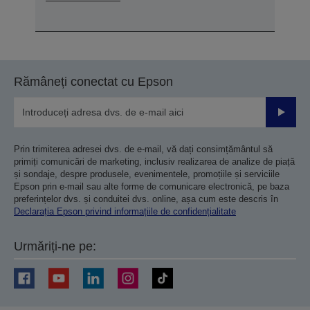
Rămâneți conectat cu Epson
Trimiteț
Prin trimiterea adresei dvs. de e-mail, vă dați consimțământul să
primiți comunicări de marketing, inclusiv realizarea de analize de piață
și sondaje, despre produsele, evenimentele, promoțiile și serviciile
Epson prin e-mail sau alte forme de comunicare electronică, pe baza
preferințelor dvs. și conduitei dvs. online, așa cum este descris în
Declarația Epson privind informațiile de confidențialitate
Urmăriți-ne pe: