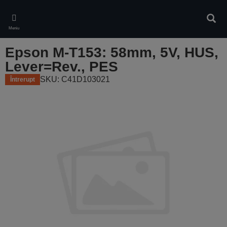
Skip
to
Căuta
main
Meniu
content
Epson M-T153: 58mm, 5V, HUS,
Lever=Rev., PES
SKU: C41D103021
Întrerupt