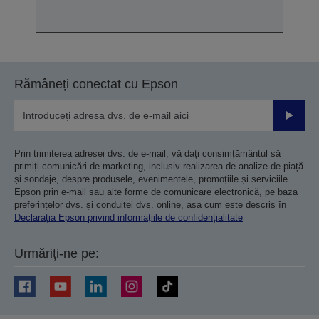
Rămâneți conectat cu Epson
Trimiteț
Prin trimiterea adresei dvs. de e-mail, vă dați consimțământul să
primiți comunicări de marketing, inclusiv realizarea de analize de piață
și sondaje, despre produsele, evenimentele, promoțiile și serviciile
Epson prin e-mail sau alte forme de comunicare electronică, pe baza
preferințelor dvs. și conduitei dvs. online, așa cum este descris în
Declarația Epson privind informațiile de confidențialitate
Urmăriți-ne pe: