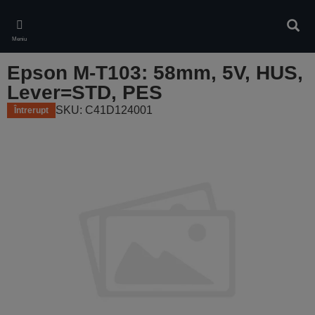
Skip
to
Căuta
main
Meniu
content
Epson M-T103: 58mm, 5V, HUS,
Lever=STD, PES
SKU: C41D124001
Întrerupt