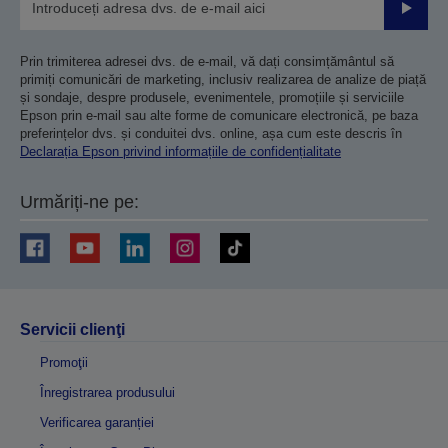
Trimiteț
Prin trimiterea adresei dvs. de e-mail, vă dați consimțământul să
primiți comunicări de marketing, inclusiv realizarea de analize de piață
și sondaje, despre produsele, evenimentele, promoțiile și serviciile
Epson prin e-mail sau alte forme de comunicare electronică, pe baza
preferințelor dvs. și conduitei dvs. online, așa cum este descris în
Declarația Epson privind informațiile de confidențialitate
Urmăriți-ne pe:
Servicii clienţi
Promoţii
Înregistrarea produsului
Verificarea garanției