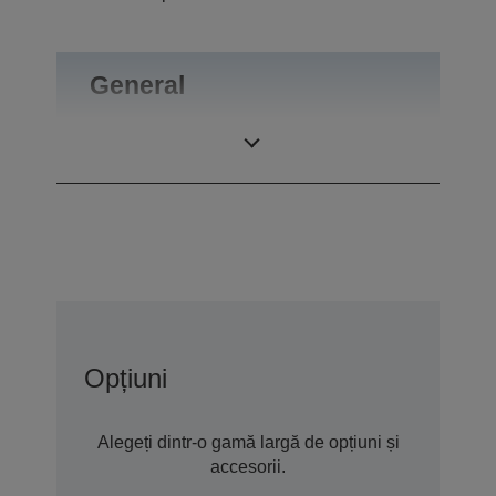
General
Greutate
0,09 kg
Opțiuni
Alegeți dintr-o gamă largă de opțiuni și
accesorii.