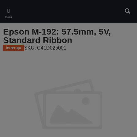
Skip
to
Căuta
main
Meniu
content
Epson M-192: 57.5mm, 5V,
Standard Ribbon
SKU: C41D025001
Întrerupt