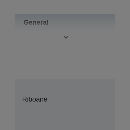
General
Greutate
0,1 kg
Riboane