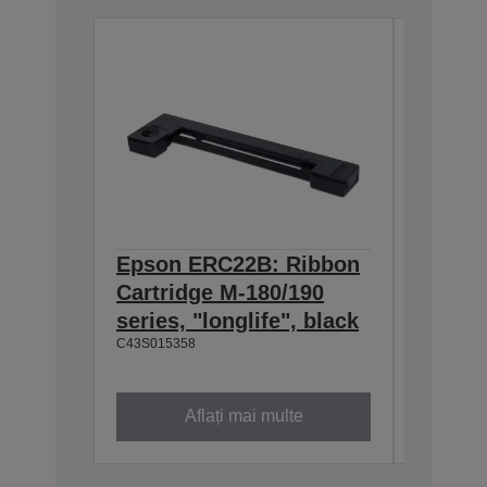
Epson ERC22B: Ribbon
Epson
Cartridge M-180/190
Cartri
series, "longlife", black
160/M-
C43S015358
black
C43S0153
Aflați mai multe