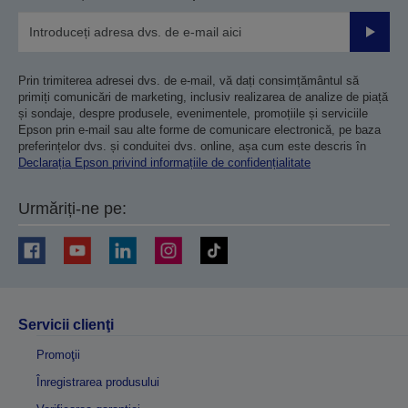
Trimiteț
Prin trimiterea adresei dvs. de e-mail, vă dați consimțământul să
primiți comunicări de marketing, inclusiv realizarea de analize de piață
și sondaje, despre produsele, evenimentele, promoțiile și serviciile
Epson prin e-mail sau alte forme de comunicare electronică, pe baza
preferințelor dvs. și conduitei dvs. online, așa cum este descris în
Declarația Epson privind informațiile de confidențialitate
Urmăriți-ne pe:
Servicii clienţi
Promoţii
Înregistrarea produsului