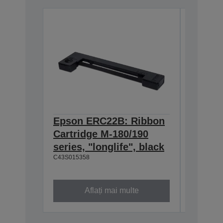
Epson ERC22B: Ribbon
Epson
Cartridge M-180/190
Cartri
series, "longlife", black
160/M-
C43S015358
black
C43S0153
Aflați mai multe