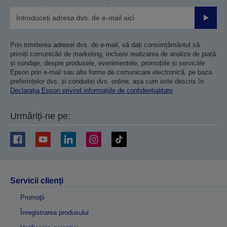
Trimiteț
Prin trimiterea adresei dvs. de e-mail, vă dați consimțământul să
primiți comunicări de marketing, inclusiv realizarea de analize de piață
și sondaje, despre produsele, evenimentele, promoțiile și serviciile
Epson prin e-mail sau alte forme de comunicare electronică, pe baza
preferințelor dvs. și conduitei dvs. online, așa cum este descris în
Declarația Epson privind informațiile de confidențialitate
Urmăriți-ne pe:
Servicii clienţi
Promoţii
Înregistrarea produsului