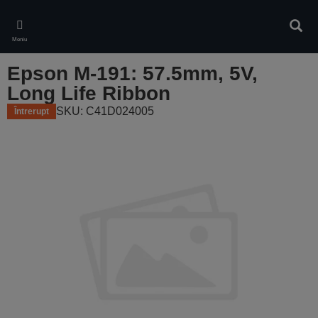
Skip
to
Căuta
main
Meniu
content
Epson M-191: 57.5mm, 5V,
Long Life Ribbon
SKU: C41D024005
Întrerupt