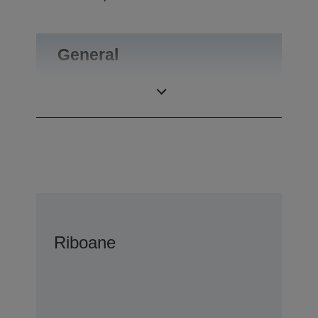
General
Greutate
0,1 kg
Riboane