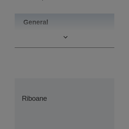
General
Greutate
0,1 kg
Riboane