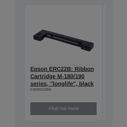
Epson ERC22B: Ribbon
Epson
Cartridge M-180/190
Cartri
series, "longlife", black
160/M-
C43S015358
black
C43S0153
Aflați mai multe