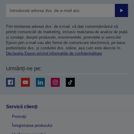
Trimiteț
Prin trimiterea adresei dvs. de e-mail, vă dați consimțământul să
primiți comunicări de marketing, inclusiv realizarea de analize de piață
și sondaje, despre produsele, evenimentele, promoțiile și serviciile
Epson prin e-mail sau alte forme de comunicare electronică, pe baza
preferințelor dvs. și conduitei dvs. online, așa cum este descris în
Declarația Epson privind informațiile de confidențialitate
Urmăriți-ne pe:
Servicii clienţi
Promoţii
Înregistrarea produsului