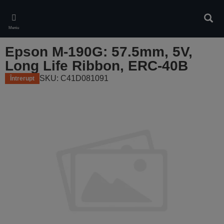
Skip
to
Căuta
main
Meniu
content
Epson M-190G: 57.5mm, 5V,
Long Life Ribbon, ERC-40B
SKU: C41D081091
Întrerupt