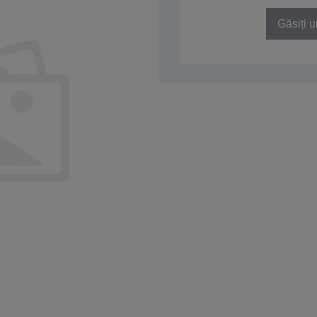
Găsiți u