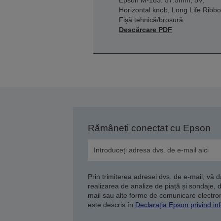
Epson M-183: 57.5mm, 5V,
Horizontal knob, Long Life Ribb
Fișă tehnică/broșură
Descărcare PDF
Rămâneți conectat cu Epson
Prin trimiterea adresei dvs. de e-mail, vă 
realizarea de analize de piață și sondaje, 
mail sau alte forme de comunicare electroni
este descris în
Declarația Epson privind inf