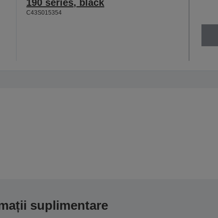
190 series, black
C43S015354
mații suplimentare