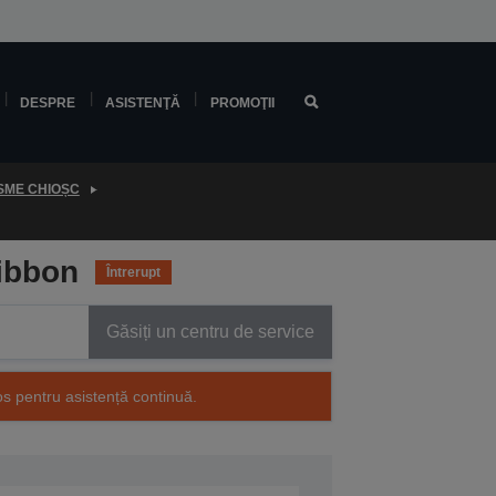
DESPRE
ASISTENŢĂ
PROMOŢII
SME CHIOȘC
Ribbon
Întrerupt
Găsiți un centru de service
os pentru asistență continuă.