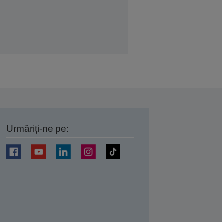
Urmăriți-ne pe:
ți