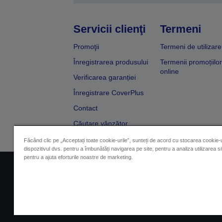
Servicii clienţi
Termeni
Promoţii
Termeni de utilizare
Înregistrarea produsului
Termenii promoțiilor
online
Verificarea garanției
Înregistrare CoverPlus
Contact
Căutare vânzător
Făcând clic pe „Acceptați toate cookie-urile”, sunteți de acord cu stocarea cookie-u
dispozitivul dvs. pentru a îmbunătăți navigarea pe site, pentru a analiza utilizarea sit
pentru a ajuta eforturile noastre de marketing.
Impressum
Identificarea 
Contactaţi-ne în legătură cu date