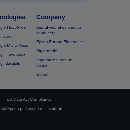
nologies
Company
gie Heat-Free
Site-ul web al echipei de
conducere
onCore
Epson Europe Electronics
gie Micro Piezo
Digigraphie
gii inovatoare
Imprimare direct pe
gii durabile
textile
Global
EU Data Act Compliance
ul Epson pe linie de accesibilitate