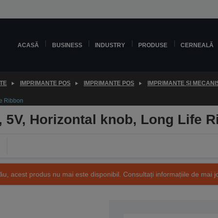
ACASĂ
BUSINESS
INDUSTRY
PRODUSE
CERNEALĂ
TE
IMPRIMANTE POS
IMPRIMANTE POS
IMPRIMANTE ȘI MECANI
fe Ribbon
5V, Horizontal knob, Long Life 
ău, acest produs nu mai este disponibil. Consultați informațiile de mai j
SKU: C41D164071