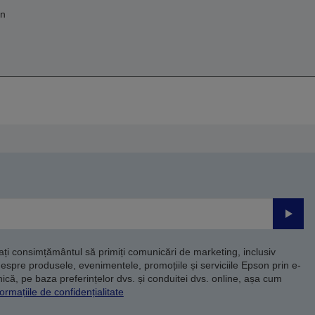
on
Trimite
dați consimțământul să primiți comunicări de marketing, inclusiv
despre produsele, evenimentele, promoțiile și serviciile Epson prin e-
că, pe baza preferințelor dvs. și conduitei dvs. online, așa cum
ormațiile de confidențialitate