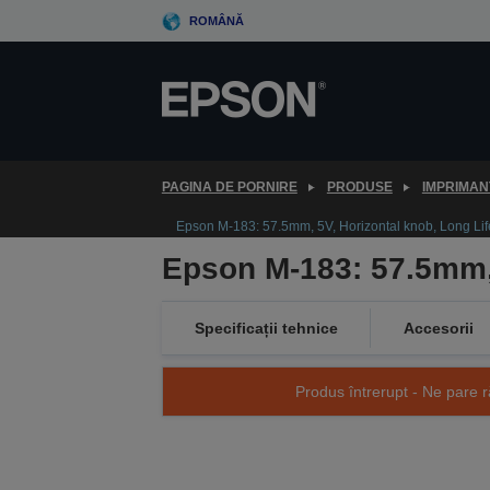
Skip
ROMÂNĂ
to
main
content
PAGINA DE PORNIRE
PRODUSE
IMPRIMAN
Epson M-183: 57.5mm, 5V, Horizontal knob, Long Li
Epson M-183: 57.5mm, 
Specificații tehnice
Accesorii
Produs întrerupt - Ne pare r