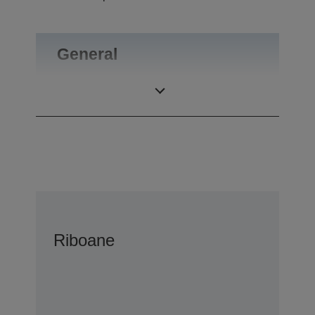
General
Greutate
0,1 kg
Riboane