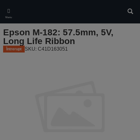
Skip
to
Căuta
main
Meniu
content
Epson M-182: 57.5mm, 5V,
Long Life Ribbon
SKU: C41D163051
Întrerupt