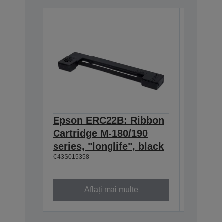
Epson ERC22B: Ribbon
Epson
Cartridge M-180/190
Cartri
series, "longlife", black
160/M-
C43S015358
black
C43S0153
Aflați mai multe