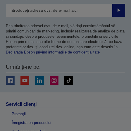
Trimiteț
Prin trimiterea adresei dvs. de e-mail, vă dați consimțământul să
primiți comunicări de marketing, inclusiv realizarea de analize de piață
și sondaje, despre produsele, evenimentele, promoțiile și serviciile
Epson prin e-mail sau alte forme de comunicare electronică, pe baza
preferințelor dvs. și conduitei dvs. online, așa cum este descris în
Declarația Epson privind informațiile de confidențialitate
Urmăriți-ne pe:
Servicii clienţi
Promoţii
Înregistrarea produsului