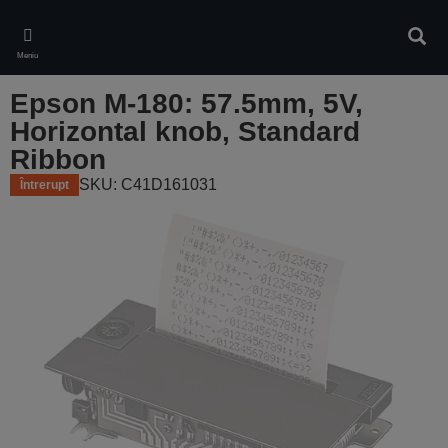
Skip
to
Căuta
main
Meniu
content
Epson M-180: 57.5mm, 5V,
Horizontal knob, Standard
Ribbon
SKU: C41D161031
Întrerupt