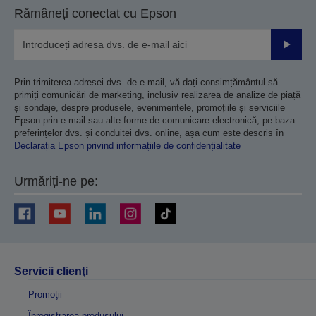
Rămâneți conectat cu Epson
Trimiteț
Prin trimiterea adresei dvs. de e-mail, vă dați consimțământul să
primiți comunicări de marketing, inclusiv realizarea de analize de piață
și sondaje, despre produsele, evenimentele, promoțiile și serviciile
Epson prin e-mail sau alte forme de comunicare electronică, pe baza
preferințelor dvs. și conduitei dvs. online, așa cum este descris în
Declarația Epson privind informațiile de confidențialitate
Urmăriți-ne pe:
Servicii clienţi
Promoţii
Înregistrarea produsului