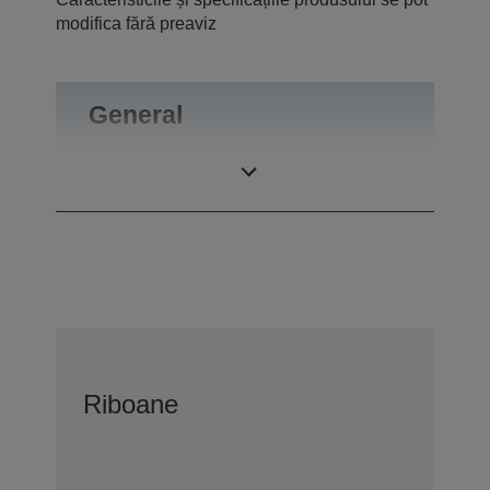
modifica fără preaviz
General
Greutate
0,1 kg
Riboane