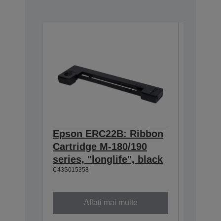
Epson ERC22B: Ribbon
Epson
Cartridge M-180/190
Cartri
series, "longlife", black
160/M-
C43S015358
black
C43S0153
Aflați mai multe