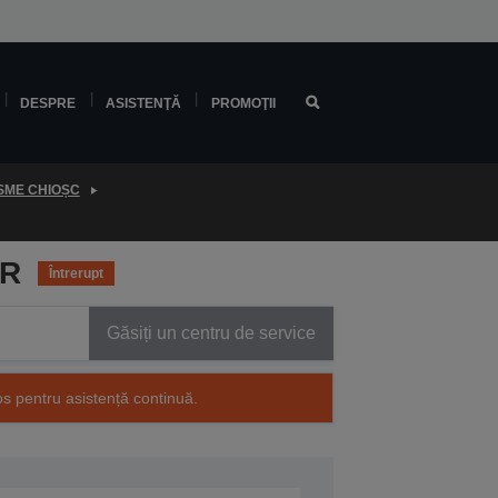
DESPRE
ASISTENŢĂ
PROMOŢII
SME CHIOȘC
/R
Întrerupt
Găsiți un centru de service
os pentru asistență continuă.