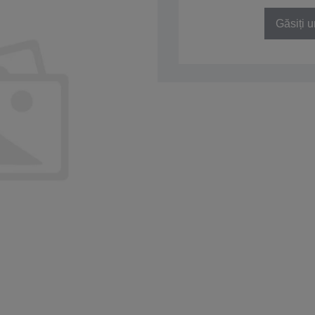
Găsiți u