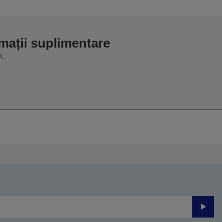
mații suplimentare
K,
Trimite