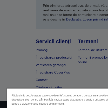
Prin trimiterea adresei dvs. de e-mail, vă 
realizarea de analize de piață și sondaje, 
mail sau alte forme de comunicare electroni
este descris în
Declarația Epson privind inf
Servicii clienţi
Termeni
Promoţii
Termeni de utilizare
Înregistrarea produsului
Termenii promoțiilor
online
Verificarea garanției
Înregistrare CoverPlus
Contact
Căutare vânzător
Făcând clic pe „Acceptați toate cookie-urile”, sunteți de acord cu stocarea cookie-u
dispozitivul dvs. pentru a îmbunătăți navigarea pe site, pentru a analiza utilizarea sit
pentru a ajuta eforturile noastre de marketing.