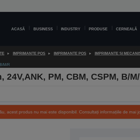
ACASĂ
BUSINESS
INDUSTRY
PRODUSE
CERNEALĂ
TE
IMPRIMANTE POS
IMPRIMANTE POS
IMPRIMANTE ȘI MECANI
B/M/R
, 24V,ANK, PM, CBM, CSPM, B/M
ău, acest produs nu mai este disponibil. Consultați informațiile de mai j
SKU: C41D120122