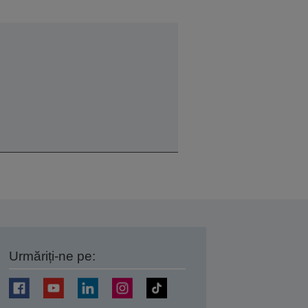
Urmăriți-ne pe:
ți