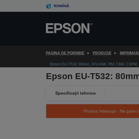
Skip
ROMÂNĂ
to
main
content
PAGINA DE PORNIRE
PRODUSE
IMPRIMAN
Epson EU-T532: 80mm, 24V,ANK, PM, CBM, CSPM, 
Epson EU-T532: 80mm
Specificații tehnice
Produs întrerupt - Ne pare r