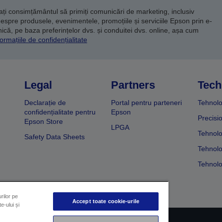
dați consimțământul să primiți comunicări de marketing, inclusiv
despre produsele, evenimentele, promoțiile și serviciile Epson prin e-
că, pe baza preferințelor dvs. și conduitei dvs. online, așa cum
ormațiile de confidențialitate
Legal
Partners
Tech
Declarație de
Portal pentru parteneri
Tehnolo
confidențialitate pentru
Epson
Precisi
Epson Store
LPGA
Tehnolo
Safety Data Sheets
Tehnolo
Tehnolo
rilor pe
Accept toate cookie-urile
e-ului și