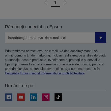
1
Mergi
Mergi
la
la
pagina
pagina
anterioară
următoare
Rămâneți conectat cu Epson
Trimiteț
Prin trimiterea adresei dvs. de e-mail, vă dați consimțământul să
primiți comunicări de marketing, inclusiv realizarea de analize de piață
și sondaje, despre produsele, evenimentele, promoțiile și serviciile
Epson prin e-mail sau alte forme de comunicare electronică, pe baza
preferințelor dvs. și conduitei dvs. online, așa cum este descris în
Declarația Epson privind informațiile de confidențialitate
Urmăriți-ne pe: