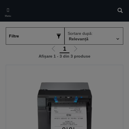
Skip
to
Căuta
main
Meniu
content
Sortare după:
Filtre
1
Mergi
Mergi
Afișare 1 - 3 din 3 produse
la
la
pagina
pagina
anterioară
următoare