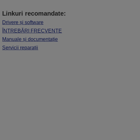
Linkuri recomandate:
Drivere și software
ÎNTREBĂRI FRECVENTE
Manuale și documentație
Servicii reparații