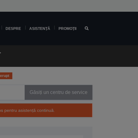
DESPRE
ASISTENŢĂ
PROMOŢII
rerupt
Găsiți un centru de service
os pentru asistență continuă.