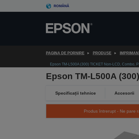
Skip
ROMÂNĂ
to
main
content
PAGINA DE PORNIRE
PRODUSE
IMPRIMAN
Epson TM-L500A (300) TICKET Non-LCD, Combo, 
Epson TM-L500A (300
Specificații tehnice
Accesorii
Produs întrerupt - Ne pare r