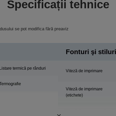
Specificații tehnice
rodusului se pot modifica fără preaviz
Fonturi şi stilur
Listare termică pe rânduri
Viteză de imprimare
Termografie
Viteză de imprimare
(etichete)
Viteză de imprimare (mod