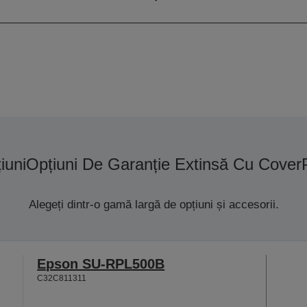
etichete autoadezive)
iuni
Opțiuni De Garanție Extinsă Cu Cover
Alegeți dintr-o gamă largă de opțiuni și accesorii.
Epson SU-RPL500B
C32C811311