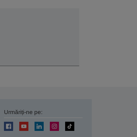
Urmăriți-ne pe:
ți