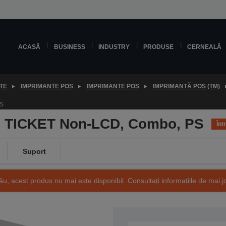
ACASĂ
BUSINESS
INDUSTRY
PRODUSE
CERNEALĂ
TE
IMPRIMANTE POS
IMPRIMANTE POS
IMPRIMANTĂ POS (TM)
PS
) TICKET Non-LCD, Combo, PS
Înt
Suport
ău, acest produs nu mai este disponibil. Consultați informațiile de mai j
SKU: C31CB49300