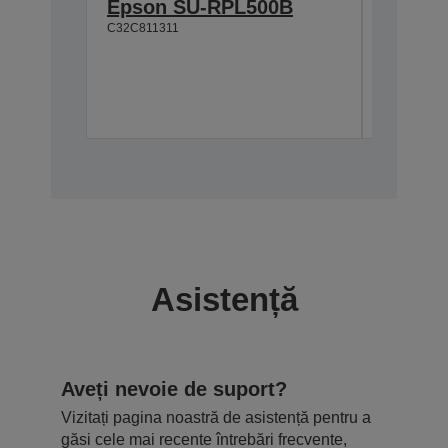
Epson SU-RPL500B
ML-500
C32C811311
for TM
C31CB499
Asistență
Aveți nevoie de suport?
Vizitați pagina noastră de asistență pentru a
găsi cele mai recente întrebări frecvente,