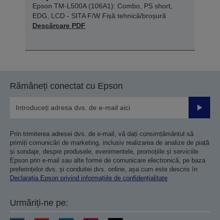
Epson TM-L500A (106A1): Combo, PS short,
EDG, LCD - SITA F/W Fișă tehnică/broșură
Descărcare PDF
Rămâneți conectat cu Epson
Trimiteț
Prin trimiterea adresei dvs. de e-mail, vă dați consimțământul să
primiți comunicări de marketing, inclusiv realizarea de analize de piață
și sondaje, despre produsele, evenimentele, promoțiile și serviciile
Epson prin e-mail sau alte forme de comunicare electronică, pe baza
preferințelor dvs. și conduitei dvs. online, așa cum este descris în
Declarația Epson privind informațiile de confidențialitate
Urmăriți-ne pe: