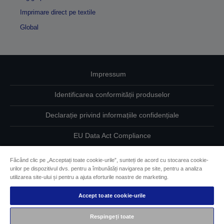
Imprimare direct pe textile
Global
Impressum
Identificarea conformității produselor
Declarație privind informațiile confidențiale
EU Data Act Compliance
Contactaţi-ne în legătură cu datele dumneavoastră
Făcând clic pe „Acceptați toate cookie-urile”, sunteți de acord cu stocarea cookie-
urilor pe dispozitivul dvs. pentru a îmbunătăți navigarea pe site, pentru a analiza
Informaţii despre modulele cookie
utilizarea site-ului și pentru a ajuta eforturile noastre de marketing.
Accept toate cookie-urile
Angajamentul Epson pe linie de accesibilitate
Respingeți toate