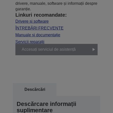
drivere, manuale, software și informații despre
garanție.
Linkuri recomandate:
Drivere și software
ÎNTREBĂRI FRECVENTE
Manuale și documentație
Servicii reparații
Accesați serviciul de asistență
Descărcări
Descărcare informații
suplimentare