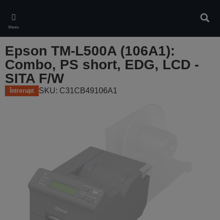
Skip
to
Căuta
main
Meniu
content
Epson TM-L500A (106A1):
Combo, PS short, EDG, LCD -
SITA F/W
SKU: C31CB49106A1
Întrerupt