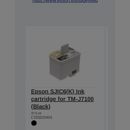
https://www.epson.eu/pageyield
Epson SJIC6(K) Ink
Epson 
cartridge for TM-J7100
cartri
(Black)
(Blue)
37,5 ml
25,5 ml
C33S020403
C33S0204