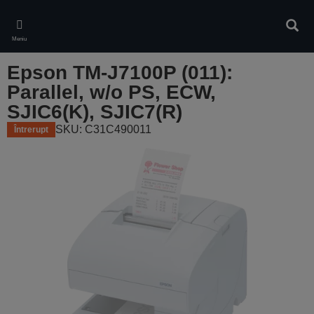
Skip
to
Căuta
main
Meniu
content
Epson TM-J7100P (011):
Parallel, w/o PS, ECW,
SJIC6(K), SJIC7(R)
SKU: C31C490011
Întrerupt