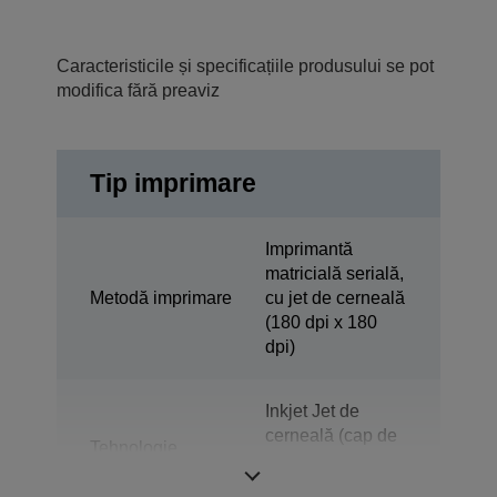
Caracteristicile și specificațiile produsului se pot
modifica fără preaviz
Tip imprimare
Imprimantă
matricială serială,
Metodă imprimare
cu jet de cerneală
(180 dpi x 180
dpi)
Inkjet Jet de
cerneală (cap de
Tehnologie
imprimare Epson
Micro Piezo)