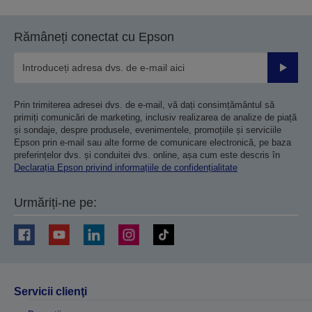
Rămâneți conectat cu Epson
Trimiteț
Prin trimiterea adresei dvs. de e-mail, vă dați consimțământul să
primiți comunicări de marketing, inclusiv realizarea de analize de piață
și sondaje, despre produsele, evenimentele, promoțiile și serviciile
Epson prin e-mail sau alte forme de comunicare electronică, pe baza
preferințelor dvs. și conduitei dvs. online, așa cum este descris în
Declarația Epson privind informațiile de confidențialitate
Urmăriți-ne pe:
Servicii clienţi