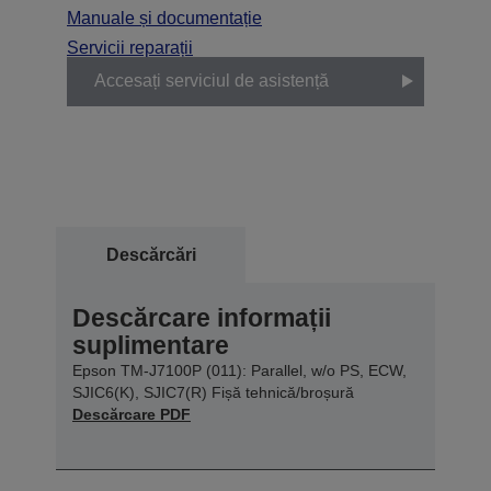
Manuale și documentație
Servicii reparații
Accesați serviciul de asistență
Descărcări
Descărcare informații
suplimentare
Epson TM-J7100P (011): Parallel, w/o PS, ECW,
SJIC6(K), SJIC7(R) Fișă tehnică/broșură
Descărcare PDF