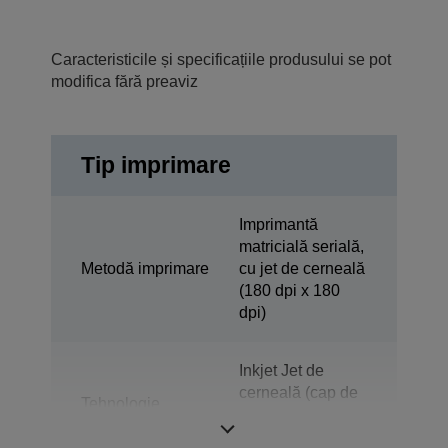
Caracteristicile și specificațiile produsului se pot
modifica fără preaviz
Tip imprimare
Imprimantă
matricială serială,
Metodă imprimare
cu jet de cerneală
(180 dpi x 180
dpi)
Inkjet Jet de
cerneală (cap de
Tehnologie
imprimare Epson
Micro Piezo)