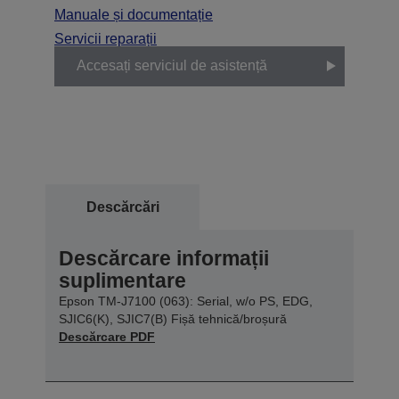
Manuale și documentație
Servicii reparații
Accesați serviciul de asistență
Descărcări
Descărcare informații
suplimentare
Epson TM-J7100 (063): Serial, w/o PS, EDG,
SJIC6(K), SJIC7(B) Fișă tehnică/broșură
Descărcare PDF