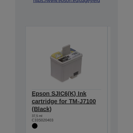
https://www.epson.eu/pageyield
Epson SJIC6(K) Ink
Epson 
cartridge for TM-J7100
cartri
(Black)
(Blue)
37,5 ml
25,5 ml
C33S020403
C33S0204