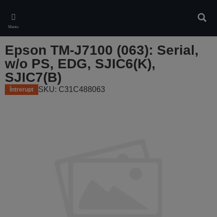
Skip
to
Căuta
main
Meniu
content
Epson TM-J7100 (063): Serial,
w/o PS, EDG, SJIC6(K),
SJIC7(B)
SKU: C31C488063
Întrerupt