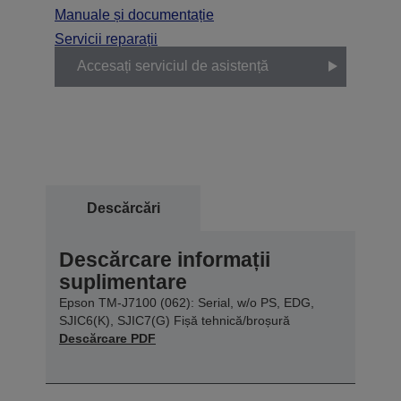
Manuale și documentație
Servicii reparații
Accesați serviciul de asistență
Descărcări
Descărcare informații
suplimentare
Epson TM-J7100 (062): Serial, w/o PS, EDG,
SJIC6(K), SJIC7(G) Fișă tehnică/broșură
Descărcare PDF