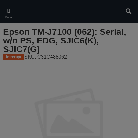
Skip
to
Căuta
main
Meniu
content
Epson TM-J7100 (062): Serial,
w/o PS, EDG, SJIC6(K),
SJIC7(G)
SKU: C31C488062
Întrerupt