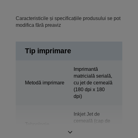
Caracteristicile și specificațiile produsului se pot
modifica fără preaviz
Tip imprimare
Imprimantă
matricială serială,
Metodă imprimare
cu jet de cerneală
(180 dpi x 180
dpi)
Inkjet Jet de
cerneală (cap de
Tehnologie
imprimare Epson
Micro Piezo)