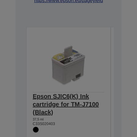
https://www.epson.eu/pageyield
Epson SJIC6(K) Ink
Epson 
cartridge for TM-J7100
cartri
(Black)
(Blue)
37,5 ml
25,5 ml
C33S020403
C33S0204