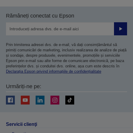
Rămâneți conectat cu Epson
Trimiteț
Prin trimiterea adresei dvs. de e-mail, vă dați consimțământul să
primiți comunicări de marketing, inclusiv realizarea de analize de piață
și sondaje, despre produsele, evenimentele, promoțiile și serviciile
Epson prin e-mail sau alte forme de comunicare electronică, pe baza
preferințelor dvs. și conduitei dvs. online, așa cum este descris în
Declarația Epson privind informațiile de confidențialitate
Urmăriți-ne pe:
Servicii clienţi