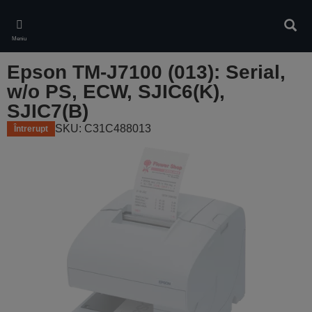
Skip
to
Căuta
main
Meniu
content
Epson TM-J7100 (013): Serial,
w/o PS, ECW, SJIC6(K),
SJIC7(B)
SKU: C31C488013
Întrerupt