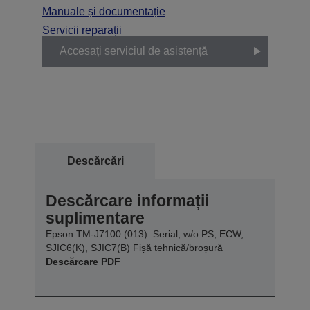
Manuale și documentație
Servicii reparații
Accesați serviciul de asistență
Descărcări
Descărcare informații
suplimentare
Epson TM-J7100 (013): Serial, w/o PS, ECW,
SJIC6(K), SJIC7(B) Fișă tehnică/broșură
Descărcare PDF