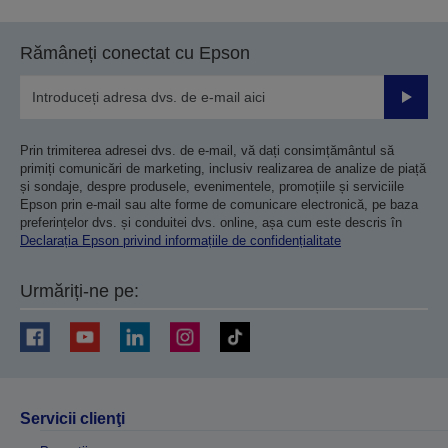
Rămâneți conectat cu Epson
Trimiteț
Prin trimiterea adresei dvs. de e-mail, vă dați consimțământul să
primiți comunicări de marketing, inclusiv realizarea de analize de piață
și sondaje, despre produsele, evenimentele, promoțiile și serviciile
Epson prin e-mail sau alte forme de comunicare electronică, pe baza
preferințelor dvs. și conduitei dvs. online, așa cum este descris în
Declarația Epson privind informațiile de confidențialitate
Urmăriți-ne pe:
Servicii clienţi