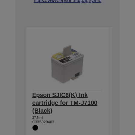
https://www.epson.eu/pageyield
Epson SJIC6(K) Ink
Epson 
cartridge for TM-J7100
cartri
(Black)
(Blue)
37,5 ml
25,5 ml
C33S020403
C33S0204