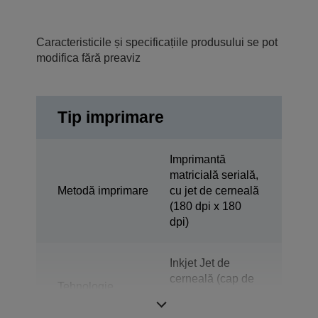
Caracteristicile și specificațiile produsului se pot
modifica fără preaviz
Tip imprimare
Imprimantă
matricială serială,
Metodă imprimare
cu jet de cerneală
(180 dpi x 180
dpi)
Inkjet Jet de
cerneală (cap de
Tehnologie
imprimare Epson
Micro Piezo)