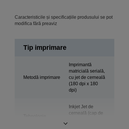
Caracteristicile și specificațiile produsului se pot
modifica fără preaviz
Tip imprimare
Imprimantă
matricială serială,
Metodă imprimare
cu jet de cerneală
(180 dpi x 180
dpi)
Inkjet Jet de
cerneală (cap de
Tehnologie
imprimare Epson
Micro Piezo)