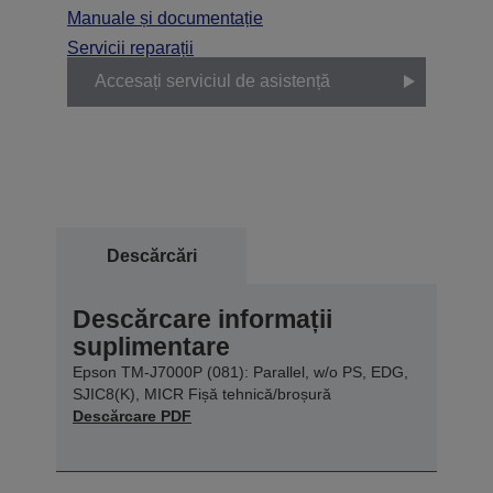
Manuale și documentație
Servicii reparații
Accesați serviciul de asistență
Descărcări
Descărcare informații
suplimentare
Epson TM-J7000P (081): Parallel, w/o PS, EDG,
SJIC8(K), MICR Fișă tehnică/broșură
Descărcare PDF