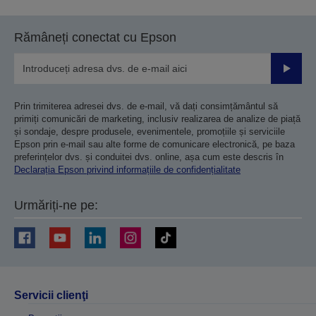
Rămâneți conectat cu Epson
Trimiteț
Prin trimiterea adresei dvs. de e-mail, vă dați consimțământul să
primiți comunicări de marketing, inclusiv realizarea de analize de piață
și sondaje, despre produsele, evenimentele, promoțiile și serviciile
Epson prin e-mail sau alte forme de comunicare electronică, pe baza
preferințelor dvs. și conduitei dvs. online, așa cum este descris în
Declarația Epson privind informațiile de confidențialitate
Urmăriți-ne pe:
Servicii clienţi