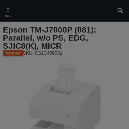
Skip
to
Căuta
main
Meniu
content
Epson TM-J7000P (081):
Parallel, w/o PS, EDG,
SJIC8(K), MICR
SKU: C31C489081
Întrerupt