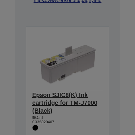
https://www.epson.eu/pageyield
Epson SJIC8(K) Ink
cartridge for TM-J7000
(Black)
59,1 ml
C33S020407