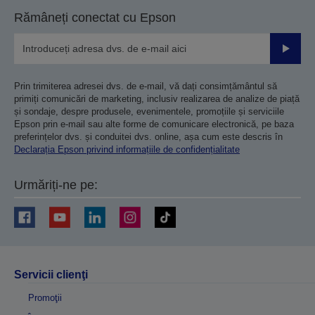
Rămâneți conectat cu Epson
Trimiteț
Prin trimiterea adresei dvs. de e-mail, vă dați consimțământul să
primiți comunicări de marketing, inclusiv realizarea de analize de piață
și sondaje, despre produsele, evenimentele, promoțiile și serviciile
Epson prin e-mail sau alte forme de comunicare electronică, pe baza
preferințelor dvs. și conduitei dvs. online, așa cum este descris în
Declarația Epson privind informațiile de confidențialitate
Urmăriți-ne pe:
Servicii clienţi
Promoţii