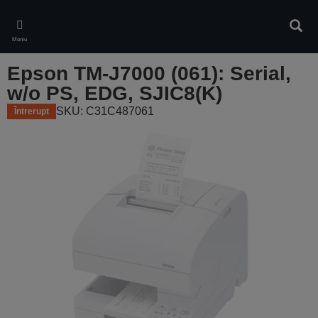
Skip
to
Căuta
main
Meniu
content
Epson TM-J7000 (061): Serial,
w/o PS, EDG, SJIC8(K)
SKU: C31C487061
Întrerupt