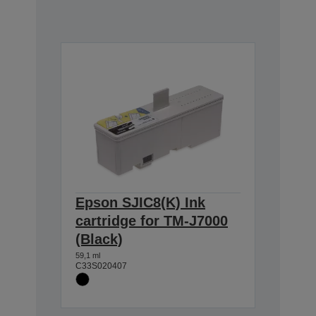
Epson SJIC8(K) Ink
cartridge for TM-J7000
(Black)
59,1 ml
C33S020407