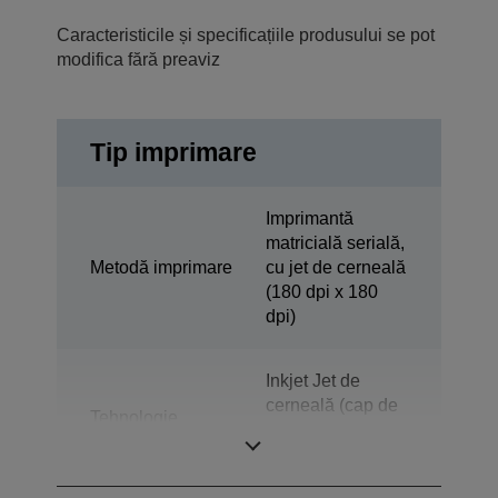
Caracteristicile și specificațiile produsului se pot
modifica fără preaviz
Tip imprimare
Imprimantă
matricială serială,
Metodă imprimare
cu jet de cerneală
(180 dpi x 180
dpi)
Inkjet Jet de
cerneală (cap de
Tehnologie
imprimare Epson
Micro Piezo)