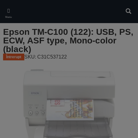
Skip
to
Căuta
main
Meniu
content
Epson TM-C100 (122): USB, PS,
ECW, ASF type, Mono-color
(black)
SKU: C31C537122
Întrerupt