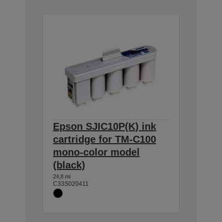
Epson SJIC10P(K) ink
cartridge for TM-C100
mono-color model
(black)
24,8 ml
C33S020411