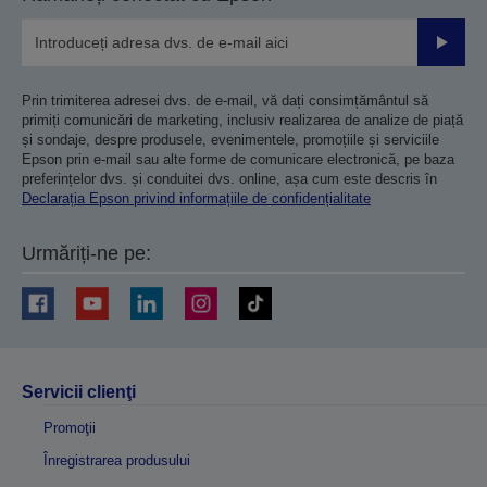
Trimiteț
Prin trimiterea adresei dvs. de e-mail, vă dați consimțământul să
primiți comunicări de marketing, inclusiv realizarea de analize de piață
și sondaje, despre produsele, evenimentele, promoțiile și serviciile
Epson prin e-mail sau alte forme de comunicare electronică, pe baza
preferințelor dvs. și conduitei dvs. online, așa cum este descris în
Declarația Epson privind informațiile de confidențialitate
Urmăriți-ne pe:
Servicii clienţi
Promoţii
Înregistrarea produsului