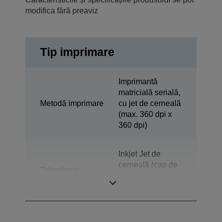
modifica fără preaviz
Tip imprimare
Imprimantă
matricială serială,
Metodă imprimare
cu jet de cerneală
(max. 360 dpi x
360 dpi)
Inkjet Jet de
cerneală (cap de
Tehnologie
imprimare Epson
Micro Piezo)