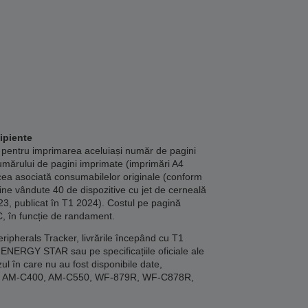
ipiente
 pentru imprimarea aceluiași număr de pagini
umărului de pagini imprimate (imprimări A4
cea asociată consumabilelor originale (conform
bine vândute 40 de dispozitive cu jet de cerneală
23, publicat în T1 2024). Costul pe pagină
C, în funcție de randament.
ipherals Tracker, livrările începând cu T1
ENERGY STAR sau pe specificațiile oficiale ale
ul în care nu au fost disponibile date,
00, AM-C400, AM-C550, WF-879R, WF-C878R,