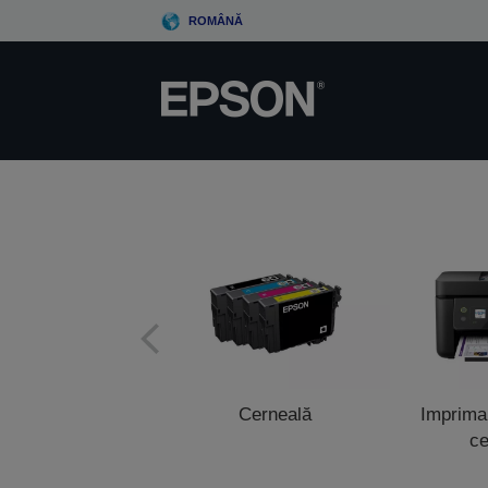
Skip
ROMÂNĂ
to
main
content
Cerneală
Impriman
ce