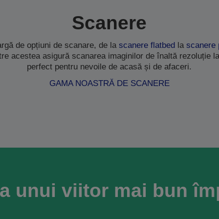
Scanere
rgă de opțiuni de scanare, de la
scanere flatbed
la
scanere 
ntre acestea asigură scanarea imaginilor de înaltă rezoluție la
perfect pentru nevoile de acasă și de afaceri.
GAMA NOASTRĂ DE SCANERE
a unui viitor mai bun î