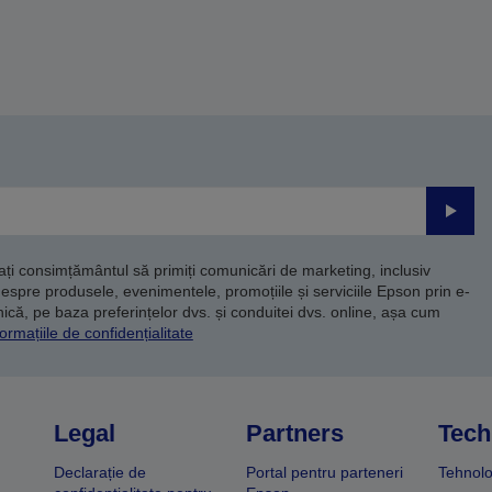
Trimite
dați consimțământul să primiți comunicări de marketing, inclusiv
despre produsele, evenimentele, promoțiile și serviciile Epson prin e-
că, pe baza preferințelor dvs. și conduitei dvs. online, așa cum
ormațiile de confidențialitate
Legal
Partners
Tech
Declarație de
Portal pentru parteneri
Tehnolo