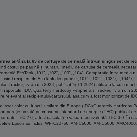
rneala/Până la 63 de cartușe de cerneală într-un singur set de rec
vind costul pe pagină și numărul mediu de cartușe de cerneală necesar
erneală EcoTank „101”, „102”, „103”, „104”. Comparație între media n
losind recipientele EcoTank din gamele „101”, „102”, „103” și „104” și 
 Tracker, livrări din 2023, publicat în T1 2024) utilizate la cele mai 
m raportului IDC, Quarterly Hardcopy Peripherals Tracker, livrări din 20
re relevant al recipientului/cartușului, așa cum a fost monitorizat de ID
laser color cu funcții similare din Europa (IDC<Quaretely Hardcopy Per
Comparație bazată pe consumul standard de energie (TEC) publicat de 
doar date TEC 2.0, a fost calculată o valoare echivalentă TEC 3.0. În caz
. Modelele Epson au inclus: WF-C20750, AM-C6000, AM-C5000, AMC40