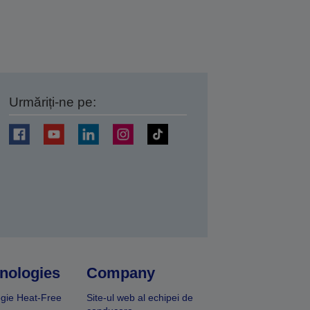
Urmăriți-ne pe:
ți
nologies
Company
gie Heat-Free
Site-ul web al echipei de