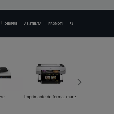
DESPRE
ASISTENŢĂ
PROMOŢII
ere
Imprimante de format mare
Imprimante pentru 
şi POS