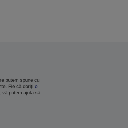
care putem spune cu
te. Fie că doriți
o
, vă putem ajuta să