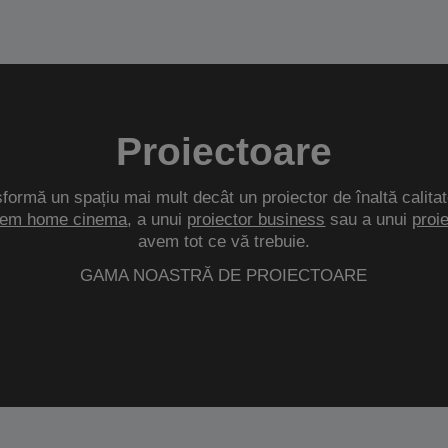
Proiectoare
sformă un spațiu mai mult decât un proiector de înaltă calitat
tem home cinema
, a unui
proiector business
sau a unui
proi
avem tot ce vă trebuie.
GAMA NOASTRĂ DE PROIECTOARE