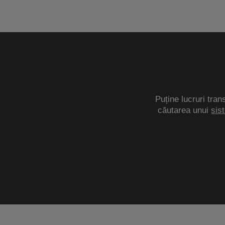
Puține lucruri tran
căutarea unui
sis