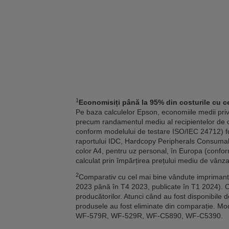
1
Economisiți până la 95% din costurile cu ce
Pe baza calculelor Epson, economiile medii pri
precum randamentul mediu al recipientelor de c
conform modelului de testare ISO/IEC 24712) fo
raportului IDC, Hardcopy Peripherals Consumables
color A4, pentru uz personal, în Europa (confor
calculat prin împărțirea prețului mediu de vânza
2
Comparativ cu cel mai bine vândute imprimante 
2023 până în T4 2023, publicate în T1 2024). 
producătorilor. Atunci când au fost disponibile 
produsele au fost eliminate din comparație
WF-579R, WF-529R, WF-C5890, WF-C5390.