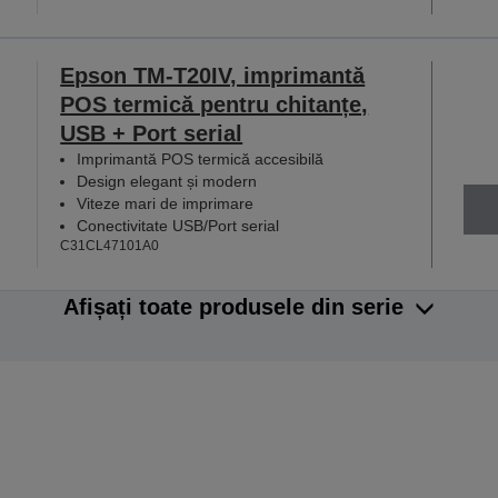
Epson TM-T20IV, imprimantă
POS termică pentru chitanțe,
USB + Port serial
Imprimantă POS termică accesibilă
Design elegant și modern
Viteze mari de imprimare
Conectivitate USB/Port serial
C31CL47101A0
Afișați toate produsele din serie