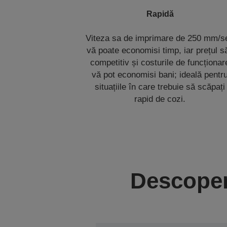
Rapidă
Viteza sa de imprimare de 250 mm/s
vă poate economisi timp, iar prețul s
competitiv și costurile de funcționar
vă pot economisi bani; ideală pentr
situațiile în care trebuie să scăpați
rapid de cozi.
Descoper