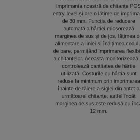
imprimanta noastră de chitanțe PO
entry-level și are o lățime de imprima
de 80 mm. Funcția de reducere
automată a hârtiei micșorează
marginea de sus și de jos, lățimea d
alimentare a liniei și înălțimea codul
de bare, permițând imprimarea flexibi
a chitanțelor. Aceasta monitorizează 
controlează cantitatea de hârtie
utilizată. Costurile cu hârtia sunt
reduse la minimum prin imprimarea
înainte de tăiere a siglei din antet a
următoarei chitanțe, astfel încât
marginea de sus este redusă cu înc
12 mm.