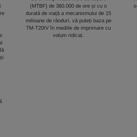
S
(MTBF) de 360.000 de ore și cu o
o
re
durată de viață a mecanismului de 15
milioane de rânduri, vă puteți baza pe
TM-T20IV în mediile de imprimare cu
e
volum ridicat.
ui
lă
și
ă