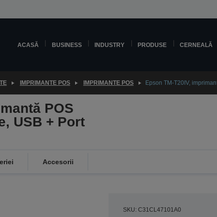
ACASĂ
BUSINESS
INDUSTRY
PRODUSE
CERNEALĂ
TE
IMPRIMANTE POS
IMPRIMANTE POS
Epson TM-T20IV, imprimantă
rimantă POS
e, USB + Port
eriei
Accesorii
SKU: C31CL47101A0