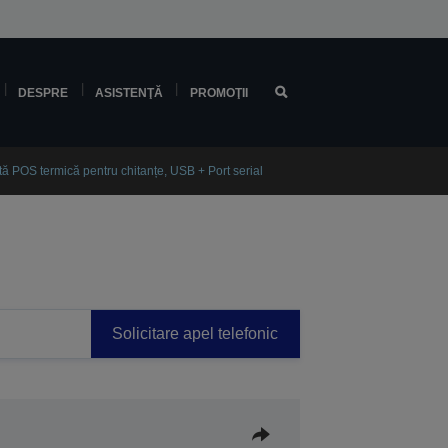
DESPRE
ASISTENŢĂ
PROMOŢII
 POS termică pentru chitanțe, USB + Port serial
Solicitare apel telefonic