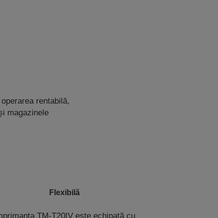
 operarea rentabilă,
 și magazinele
Flexibilă
mprimanta TM-T20IV este echipată cu