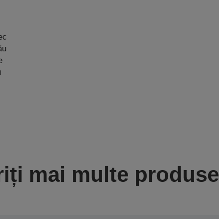
ec
ău
e
u
iți mai multe produse 