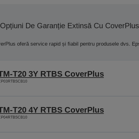
Opțiuni De Garanție Extinsă Cu CoverPlus
erPlus oferă service rapid și fiabil pentru produsele dvs. Ep
TM-T20 3Y RTBS CoverPlus
CP03RTBSCB10
TM-T20 4Y RTBS CoverPlus
CP04RTBSCB10