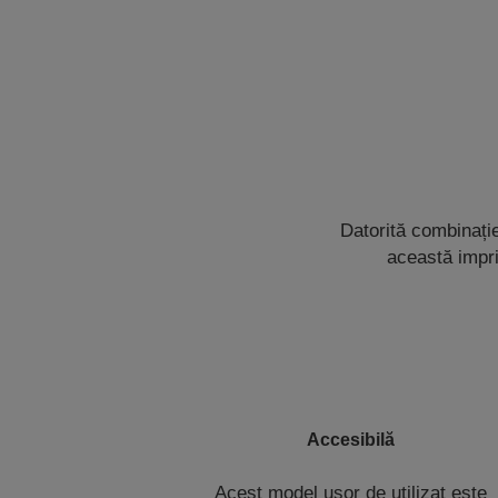
Datorită combinație
această impri
Accesibilă
Acest model ușor de utilizat este