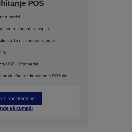
chitanțe POS
e a hârtiei
al pentru zona de recepție
lui de 15 milioane de rânduri
mm/s
ă USB + Port serial
nt producător de imprimante POS din
tare apel telefonic
nde să cumpăr