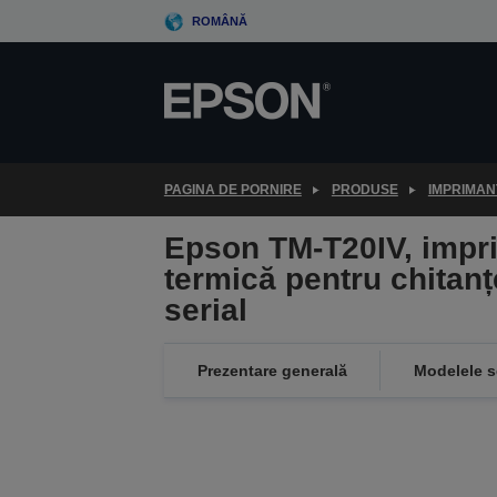
Skip
ROMÂNĂ
to
main
content
PAGINA DE PORNIRE
PRODUSE
IMPRIMAN
Epson TM-T20IV, imp
termică pentru chitanț
serial
Prezentare generală
Modelele s